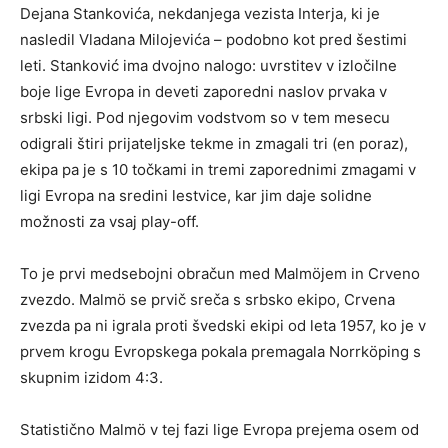
Dejana Stankovića, nekdanjega vezista Interja, ki je
nasledil Vladana Milojevića – podobno kot pred šestimi
leti. Stanković ima dvojno nalogo: uvrstitev v izločilne
boje lige Evropa in deveti zaporedni naslov prvaka v
srbski ligi. Pod njegovim vodstvom so v tem mesecu
odigrali štiri prijateljske tekme in zmagali tri (en poraz),
ekipa pa je s 10 točkami in tremi zaporednimi zmagami v
ligi Evropa na sredini lestvice, kar jim daje solidne
možnosti za vsaj play-off.
To je prvi medsebojni obračun med Malmöjem in Crveno
zvezdo. Malmö se prvič sreča s srbsko ekipo, Crvena
zvezda pa ni igrala proti švedski ekipi od leta 1957, ko je v
prvem krogu Evropskega pokala premagala Norrköping s
skupnim izidom 4:3.
Statistično Malmö v tej fazi lige Evropa prejema osem od