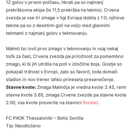
12 golov v prvem polčasu, hkrati pa so najmanj
prekrškovna ekipa (le 11,5 prekrška na tekmo). Crvena
zvezda je vse tri zmage v ligi Evropa dobila z 1:0, njihove
tekme pa so z desetimi goli na voljo med glavnimi
tekmami z najmanj golov v tekmovanju.
Malmö bo lovil prvo zmago v tekmovanju in vsaj nekaj
točk za čast, Crvena zvezda pa priložnost za pomembno
zmago, ki bi jih utrdila na poti v izločilne boje. Gostje so
pokazali trdnost v Evropi, zato so favorit, toda domači
stadion in nov trener lahko prineseta presenečenje.
Stavne kvote:
Zmaga Malmöja je vredna kvote 3.45, remi
stavne kvote 3.65, zmaga Crvene zvezde pa stavne kvote
2.00, vse kvote preverite na stavnici
Roobet
.
FC PAOK Thessaloniki – Betis Sevilla
Tip: Neodločeno