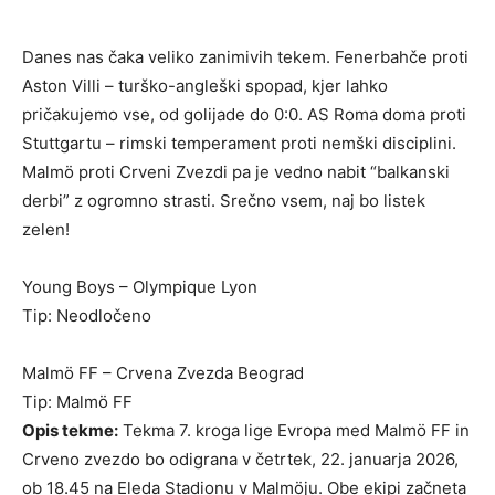
Danes nas čaka veliko zanimivih tekem. Fenerbahče proti
Aston Villi – turško-angleški spopad, kjer lahko
pričakujemo vse, od golijade do 0:0. AS Roma doma proti
Stuttgartu – rimski temperament proti nemški disciplini.
Malmö proti Crveni Zvezdi pa je vedno nabit “balkanski
derbi” z ogromno strasti. Srečno vsem, naj bo listek
zelen!
Young Boys – Olympique Lyon
Tip: Neodločeno
Malmö FF – Crvena Zvezda Beograd
Tip: Malmö FF
Opis tekme:
Tekma 7. kroga lige Evropa med Malmö FF in
Crveno zvezdo bo odigrana v četrtek, 22. januarja 2026,
ob 18.45 na Eleda Stadionu v Malmöju. Obe ekipi začneta