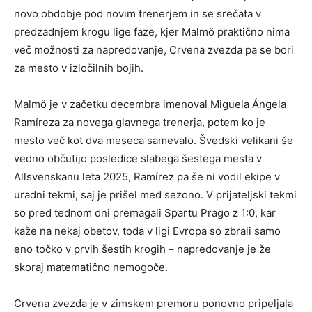
novo obdobje pod novim trenerjem in se srečata v
predzadnjem krogu lige faze, kjer Malmö praktično nima
več možnosti za napredovanje, Crvena zvezda pa se bori
za mesto v izločilnih bojih.
Malmö je v začetku decembra imenoval Miguela Ángela
Ramíreza za novega glavnega trenerja, potem ko je
mesto več kot dva meseca samevalo. Švedski velikani še
vedno občutijo posledice slabega šestega mesta v
Allsvenskanu leta 2025, Ramírez pa še ni vodil ekipe v
uradni tekmi, saj je prišel med sezono. V prijateljski tekmi
so pred tednom dni premagali Spartu Prago z 1:0, kar
kaže na nekaj obetov, toda v ligi Evropa so zbrali samo
eno točko v prvih šestih krogih – napredovanje je že
skoraj matematično nemogoče.
Crvena zvezda je v zimskem premoru ponovno pripeljala