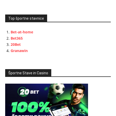
Top športne stavnice
Bet-at-home
Bet365
20Bet
Granawin
Športne Stave in Casino