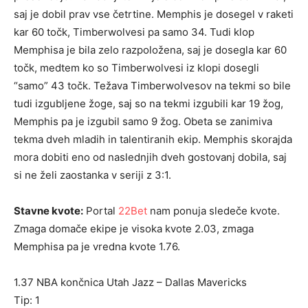
saj je dobil prav vse četrtine. Memphis je dosegel v raketi
kar 60 točk, Timberwolvesi pa samo 34. Tudi klop
Memphisa je bila zelo razpoložena, saj je dosegla kar 60
točk, medtem ko so Timberwolvesi iz klopi dosegli
“samo” 43 točk. Težava Timberwolvesov na tekmi so bile
tudi izgubljene žoge, saj so na tekmi izgubili kar 19 žog,
Memphis pa je izgubil samo 9 žog. Obeta se zanimiva
tekma dveh mladih in talentiranih ekip. Memphis skorajda
mora dobiti eno od naslednjih dveh gostovanj dobila, saj
si ne želi zaostanka v seriji z 3:1.
Stavne kvote:
Portal
22Bet
nam ponuja sledeče kvote.
Zmaga domače ekipe je visoka kvote 2.03, zmaga
Memphisa pa je vredna kvote 1.76.
1.37 NBA končnica Utah Jazz – Dallas Mavericks
Tip: 1