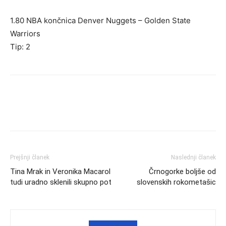
1.80 NBA končnica Denver Nuggets – Golden State
Warriors
Tip: 2
Prejšnji članek
Naslednji članek
Tina Mrak in Veronika Macarol
Črnogorke boljše od
tudi uradno sklenili skupno pot
slovenskih rokometašic