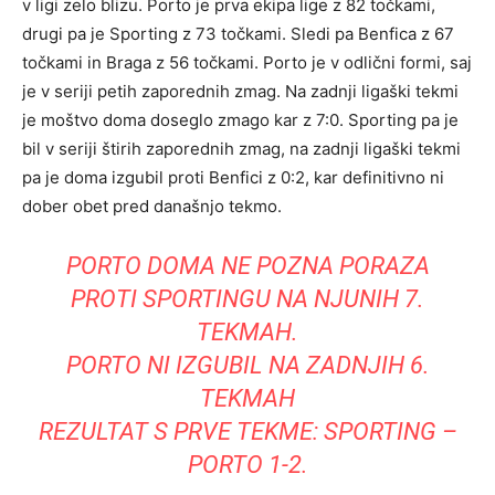
v ligi zelo blizu. Porto je prva ekipa lige z 82 točkami,
drugi pa je Sporting z 73 točkami. Sledi pa Benfica z 67
točkami in Braga z 56 točkami. Porto je v odlični formi, saj
je v seriji petih zaporednih zmag. Na zadnji ligaški tekmi
je moštvo doma doseglo zmago kar z 7:0. Sporting pa je
bil v seriji štirih zaporednih zmag, na zadnji ligaški tekmi
pa je doma izgubil proti Benfici z 0:2, kar definitivno ni
dober obet pred današnjo tekmo.
PORTO DOMA NE POZNA PORAZA
PROTI SPORTINGU NA NJUNIH 7.
TEKMAH.
PORTO NI IZGUBIL NA ZADNJIH 6.
TEKMAH
REZULTAT S PRVE TEKME: SPORTING –
PORTO 1-2.