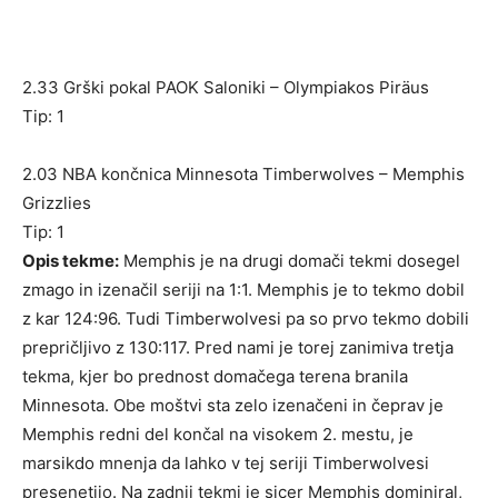
2.33 Grški pokal PAOK Saloniki – Olympiakos Piräus
Tip: 1
2.03 NBA končnica Minnesota Timberwolves – Memphis
Grizzlies
Tip: 1
Opis tekme:
Memphis je na drugi domači tekmi dosegel
zmago in izenačil seriji na 1:1. Memphis je to tekmo dobil
z kar 124:96. Tudi Timberwolvesi pa so prvo tekmo dobili
prepričljivo z 130:117. Pred nami je torej zanimiva tretja
tekma, kjer bo prednost domačega terena branila
Minnesota. Obe moštvi sta zelo izenačeni in čeprav je
Memphis redni del končal na visokem 2. mestu, je
marsikdo mnenja da lahko v tej seriji Timberwolvesi
presenetijo. Na zadnji tekmi je sicer Memphis dominiral,