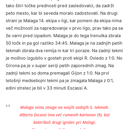
tako štiri točke prednosti pred zasledovalci, da zadrži
peto mesto, kar bi seveda moralo zadostovati. Na drugi
strani je Malaga 14. ekipa v ligi, kar pomeni da ekipa nima
več možnosti za napredovanje v prvo ligo, prav tako pa se
že varni pred izpadom. Malaga je do tega trenutka zbrala
50 točk in pa gol razliko 34:45. Malaga je na zadnjih petih
tekmah zbrala dva remija in kar tri poraze. Na zadnji tekmi
je moštvo izgubilo v gosteh proti ekipi R. Oviedo z 1:0. No
Girona pa je v super seriji petih zaporednih zmag. Na
zadnji tekmi so doma premagali Gijon z 1:0. Na prvi
letošnji medsebojni tekmi pa je zmagala Malaga z 0:1,
edini strelec je bil v 33 minuti Escassi A.
Malaga nima zmage na svojih zadnjih 5. tekmah.
Alberto Escassi ima več rumenih kartonov (9), kot
katerikoli drugi igralec pri Malagi.