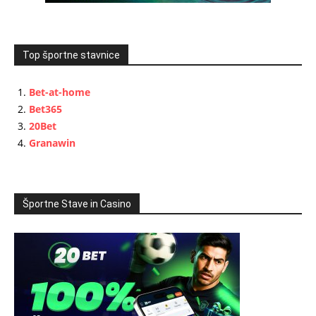
Top športne stavnice
Bet-at-home
Bet365
20Bet
Granawin
Športne Stave in Casino