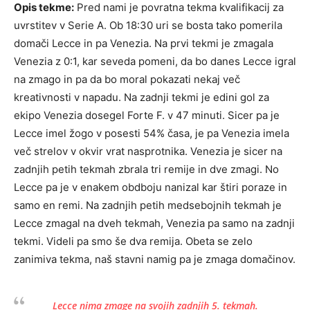
Opis tekme:
Pred nami je povratna tekma kvalifikacij za
uvrstitev v Serie A. Ob 18:30 uri se bosta tako pomerila
domači Lecce in pa Venezia. Na prvi tekmi je zmagala
Venezia z 0:1, kar seveda pomeni, da bo danes Lecce igral
na zmago in pa da bo moral pokazati nekaj več
kreativnosti v napadu. Na zadnji tekmi je edini gol za
ekipo Venezia dosegel Forte F. v 47 minuti. Sicer pa je
Lecce imel žogo v posesti 54% časa, je pa Venezia imela
več strelov v okvir vrat nasprotnika. Venezia je sicer na
zadnjih petih tekmah zbrala tri remije in dve zmagi. No
Lecce pa je v enakem obdboju nanizal kar štiri poraze in
samo en remi. Na zadnjih petih medsebojnih tekmah je
Lecce zmagal na dveh tekmah, Venezia pa samo na zadnji
tekmi. Videli pa smo še dva remija. Obeta se zelo
zanimiva tekma, naš stavni namig pa je zmaga domačinov.
Lecce nima zmage na svojih zadnjih 5. tekmah.