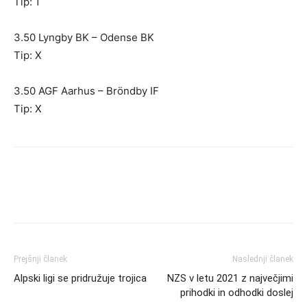
Tip: 1
3.50 Lyngby BK – Odense BK
Tip: X
3.50 AGF Aarhus – Bröndby IF
Tip: X
Prejšnji članek
Naslednji članek
Alpski ligi se pridružuje trojica
NZS v letu 2021 z največjimi
prihodki in odhodki doslej