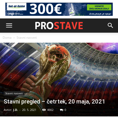
Doma
Stavni nasveti
Stavni nasveti
Stavni pregled – četrtek, 20 maja, 2021
Avtor:
J.D.
-
20. 5. 2021
4662
0