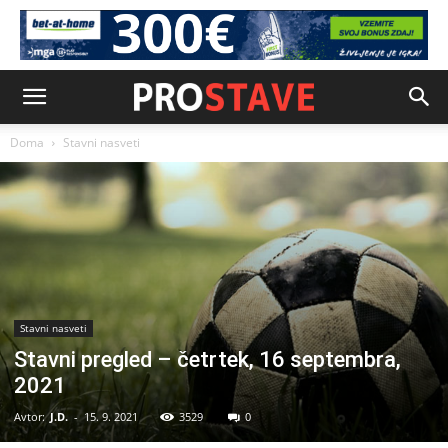
Doma
Stavni nasveti
Stavni nasveti
Stavni pregled – četrtek, 16 septembra,
2021
Avtor:
J.D.
-
15. 9. 2021
3529
0