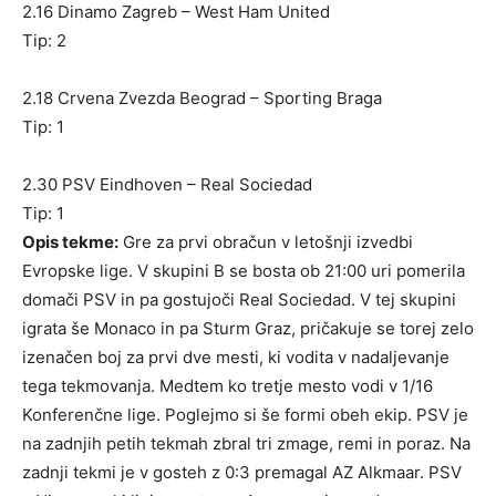
2.16 Dinamo Zagreb – West Ham United
Tip: 2
2.18 Crvena Zvezda Beograd – Sporting Braga
Tip: 1
2.30 PSV Eindhoven – Real Sociedad
Tip: 1
Opis tekme:
Gre za prvi obračun v letošnji izvedbi
Evropske lige. V skupini B se bosta ob 21:00 uri pomerila
domači PSV in pa gostujoči Real Sociedad. V tej skupini
igrata še Monaco in pa Sturm Graz, pričakuje se torej zelo
izenačen boj za prvi dve mesti, ki vodita v nadaljevanje
tega tekmovanja. Medtem ko tretje mesto vodi v 1/16
Konferenčne lige. Poglejmo si še formi obeh ekip. PSV je
na zadnjih petih tekmah zbral tri zmage, remi in poraz. Na
zadnji tekmi je v gosteh z 0:3 premagal AZ Alkmaar. PSV