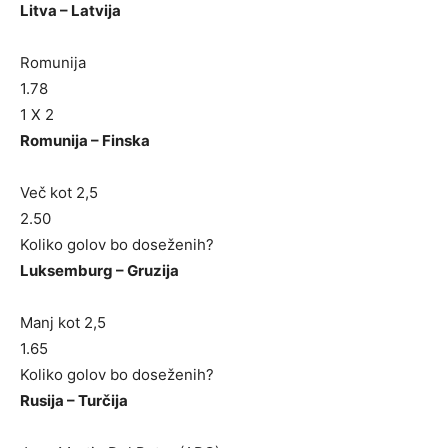
Litva – Latvija
Romunija
1.78
1 X 2
Romunija – Finska
Več kot 2,5
2.50
Koliko golov bo doseženih?
Luksemburg – Gruzija
Manj kot 2,5
1.65
Koliko golov bo doseženih?
Rusija – Turčija