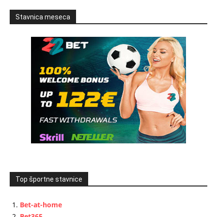
Stavnica meseca
Top športne stavnice
Bet-at-home
Bet365