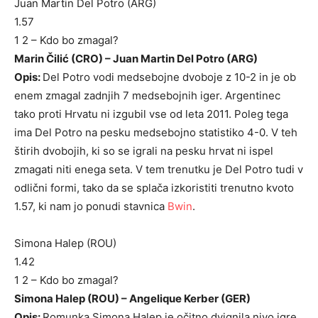
Juan Martin Del Potro (ARG)
1.57
1 2 – Kdo bo zmagal?
Marin Čilić (CRO) – Juan Martin Del Potro (ARG)
Opis:
Del Potro vodi medsebojne dvoboje z 10-2 in je ob
enem zmagal zadnjih 7 medsebojnih iger. Argentinec
tako proti Hrvatu ni izgubil vse od leta 2011. Poleg tega
ima Del Potro na pesku medsebojno statistiko 4-0. V teh
štirih dvobojih, ki so se igrali na pesku hrvat ni ispel
zmagati niti enega seta. V tem trenutku je Del Potro tudi v
odlični formi, tako da se splača izkoristiti trenutno kvoto
1.57, ki nam jo ponudi stavnica
Bwin
.
Simona Halep (ROU)
1.42
1 2 – Kdo bo zmagal?
Simona Halep (ROU) – Angelique Kerber (GER)
Opis:
Romunka Simona Halep je očitno dvignila nivo igre,