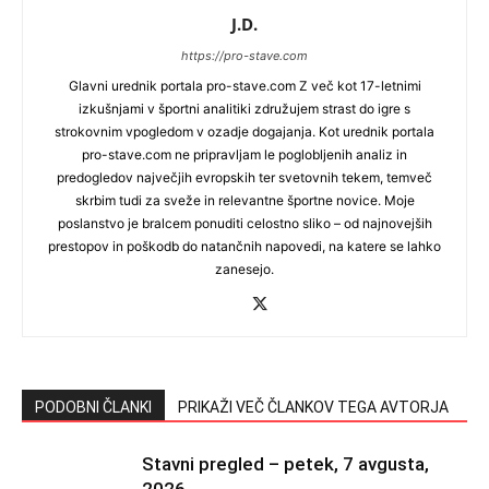
J.D.
https://pro-stave.com
Glavni urednik portala pro-stave.com Z več kot 17-letnimi
izkušnjami v športni analitiki združujem strast do igre s
strokovnim vpogledom v ozadje dogajanja. Kot urednik portala
pro-stave.com ne pripravljam le poglobljenih analiz in
predogledov največjih evropskih ter svetovnih tekem, temveč
skrbim tudi za sveže in relevantne športne novice. Moje
poslanstvo je bralcem ponuditi celostno sliko – od najnovejših
prestopov in poškodb do natančnih napovedi, na katere se lahko
zanesejo.
PODOBNI ČLANKI
PRIKAŽI VEČ ČLANKOV TEGA AVTORJA
Stavni pregled – petek, 7 avgusta,