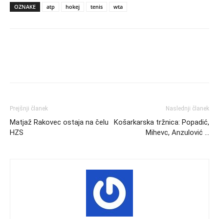
OZNAKE
atp
hokej
tenis
wta
Prejšnji članek
Naslednji članek
Matjaž Rakovec ostaja na čelu
Košarkarska tržnica: Popadić,
HZS
Mihevc, Anzulović …