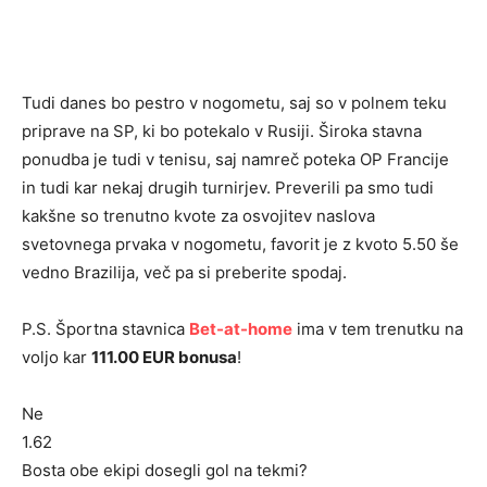
Tudi danes bo pestro v nogometu, saj so v polnem teku
priprave na SP, ki bo potekalo v Rusiji. Široka stavna
ponudba je tudi v tenisu, saj namreč poteka OP Francije
in tudi kar nekaj drugih turnirjev. Preverili pa smo tudi
kakšne so trenutno kvote za osvojitev naslova
svetovnega prvaka v nogometu, favorit je z kvoto 5.50 še
vedno Brazilija, več pa si preberite spodaj.
P.S. Športna stavnica
Bet-at-home
ima v tem trenutku na
voljo kar
111.00 EUR bonusa
!
Ne
1.62
Bosta obe ekipi dosegli gol na tekmi?