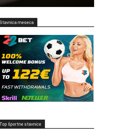
Stavnica meseca
Top športne stavnice