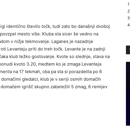
gi identično število točk, tudi zato bo današnji dvoboj
 povzpel mesto više. Kluba sta sicer še vedno na
padom v nižje tekmovanje. Laganes je nazadnje
oti Levanteju priti do treh točk. Levante je na zadnji
 čaka klub težko gostovanje. Kvote so slednje, stava na
 ponudi kvoto 3.20, medtem ko je zmaga Levanteja
erila na 17 tekmah, oba pa sta si porazdelila po 6
 domačimi gledalci, klub je v seriji osmih domačih
 domačem igrišč skupno zabeležili 5 zmag, 6 remijev