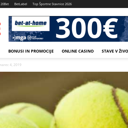
20Bet
BetLabel
Top Športne Stavnice 2026
M
BONUSI IN PROMOCIJE
ONLINE CASINO
STAVE V ŽIV
 marec 4, 2019