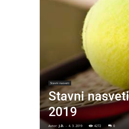
Stavni nasveti
Stavni nasvet
2019
Avtor:
J.D.
-
4. 3. 2019
4272
0