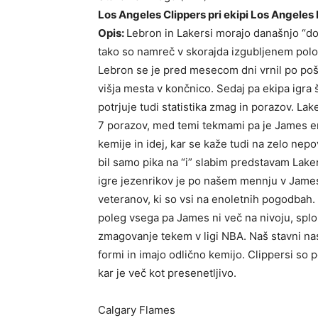
Los Angeles Clippers pri ekipi Los Angeles
Opis:
Lebron in Lakersi morajo današnjo “d
tako so namreč v skorajda izgubljenem polož
Lebron se je pred mesecom dni vrnil po poško
višja mesta v končnico. Sedaj pa ekipa igra š
potrjuje tudi statistika zmag in porazov. L
7 porazov, med temi tekmami pa je James en
kemije in idej, kar se kaže tudi na zelo nep
bil samo pika na “i” slabim predstavam La
igre jezenrikov je po našem mennju v James
veteranov, ki so vsi na enoletnih pogodbah.
poleg vsega pa James ni več na nivoju, splo
zmagovanje tekem v ligi NBA. Naš stavni nas
formi in imajo odlično kemijo. Clippersi so 
kar je več kot presenetljivo.
Calgary Flames