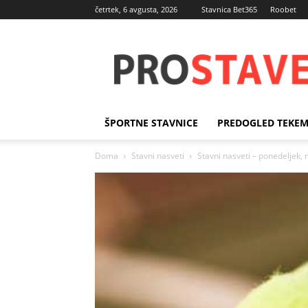
četrtek, 6 avgusta, 2026
Stavnica Bet365
Roobet
Športne
stave
ŠPORTNE STAVNICE
PREDOGLED TEKE
Doma
Stavni nasveti
Stavni nasveti – ponedeljek,