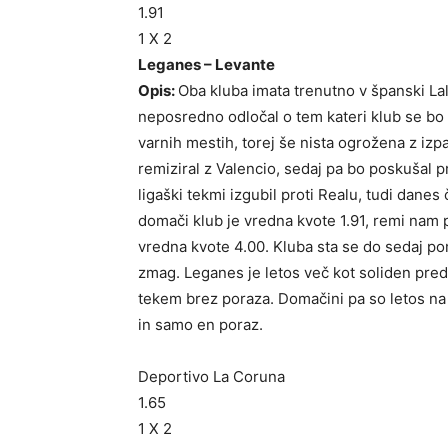
1.91
1 X 2
Leganes – Levante
Opis:
Oba kluba imata trenutno v španski Lali
neposredno odločal o tem kateri klub se bo
varnih mestih, torej še nista ogrožena z iz
remiziral z Valencio, sedaj pa bo poskušal pr
ligaški tekmi izgubil proti Realu, tudi danes
domači klub je vredna kvote 1.91, remi nam
vredna kvote 4.00. Kluba sta se do sedaj pom
zmag. Leganes je letos več kot soliden pred
tekem brez poraza. Domačini pa so letos na
in samo en poraz.
Deportivo La Coruna
1.65
1 X 2