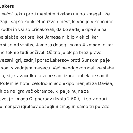
 Lakers
omačo” tekm proti mestnim rivalom nujno zmagati, že
aju, saj so konkretno izven mest, ki vodijo v končnico.
dbi in vsi so pričakovali, da bo sedaj ekipa šla na
e slabše kot prej kot Jamesa ni bilo v ekipi, kar
akersi so od vrnitve Jamesa dosegli samo 4 zmage in kar
o tekmo tudi počival. Očitno je ekipa brez prave
ovezani igri, zadnji poraz Lakersov proti Sunsom pa je
kersom v zadnjem mesecu. Večina odgovornosti za slabe
u, ki je v začetku sezone sam izbral pol ekipe samih
 Potem je hotel celotno mlado ekipo menjati za Davisa,
h pa ne igra več obrambe, ki pa je nujna za
vet je zmaga Clippersov (kvota 2.50!), ki so v dobri
po menjavi igralcev dosegli 6 zmag in samo tri poraze,