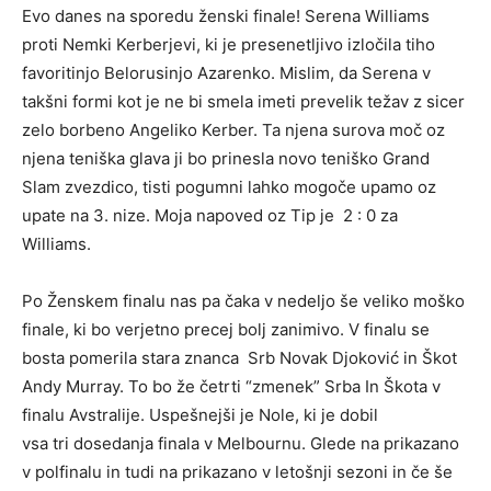
Evo danes na sporedu ženski finale! Serena Williams
proti Nemki Kerberjevi, ki je presenetljivo izločila tiho
favoritinjo Belorusinjo Azarenko. Mislim, da Serena v
takšni formi kot je ne bi smela imeti prevelik težav z sicer
zelo borbeno Angeliko Kerber. Ta njena surova moč oz
njena teniška glava ji bo prinesla novo teniško Grand
Slam zvezdico, tisti pogumni lahko mogoče upamo oz
upate na 3. nize. Moja napoved oz Tip je 2 : 0 za
Williams.
Po Ženskem finalu nas pa čaka v nedeljo še veliko moško
finale, ki bo verjetno precej bolj zanimivo. V finalu se
bosta pomerila stara znanca Srb Novak Djoković in Škot
Andy Murray. To bo že četrti “zmenek” Srba In Škota v
finalu Avstralije. Uspešnejši je Nole, ki je dobil
vsa tri dosedanja finala v Melbournu. Glede na prikazano
v polfinalu in tudi na prikazano v letošnji sezoni in če še