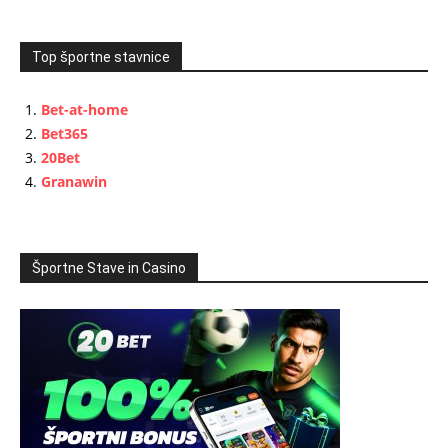
Top športne stavnice
Bet-at-home
Bet365
20Bet
Granawin
Športne Stave in Casino