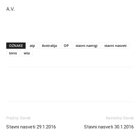
A.V.
OZNAKE
atp
Avstralija
OP
stavni namigi
stavni nasveti
tenis
wta
Prejšnji članek
Naslednji članek
Stavni nasveti 29.1.2016
Stavni nasveti 30.1.2016