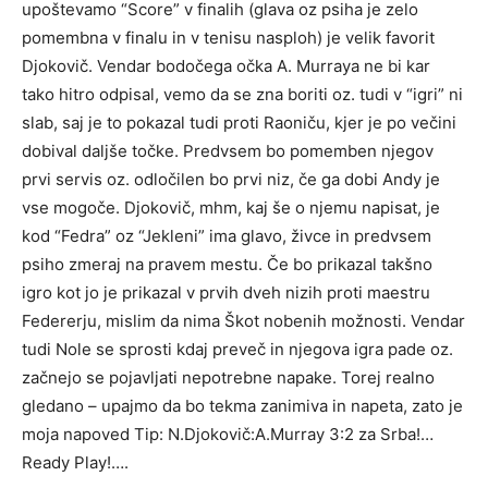
upoštevamo “Score” v finalih (glava oz psiha je zelo
pomembna v finalu in v tenisu nasploh) je velik favorit
Djokovič. Vendar bodočega očka A. Murraya ne bi kar
tako hitro odpisal, vemo da se zna boriti oz. tudi v “igri” ni
slab, saj je to pokazal tudi proti Raoniču, kjer je po večini
dobival daljše točke. Predvsem bo pomemben njegov
prvi servis oz. odločilen bo prvi niz, če ga dobi Andy je
vse mogoče. Djokovič, mhm, kaj še o njemu napisat, je
kod “Fedra” oz “Jekleni” ima glavo, živce in predvsem
psiho zmeraj na pravem mestu. Če bo prikazal takšno
igro kot jo je prikazal v prvih dveh nizih proti maestru
Federerju, mislim da nima Škot nobenih možnosti. Vendar
tudi Nole se sprosti kdaj preveč in njegova igra pade oz.
začnejo se pojavljati nepotrebne napake. Torej realno
gledano – upajmo da bo tekma zanimiva in napeta, zato je
moja napoved Tip: N.Djokovič:A.Murray 3:2 za Srba!…
Ready Play!….