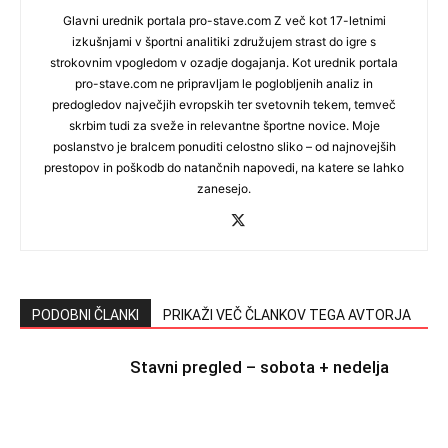
Glavni urednik portala pro-stave.com Z več kot 17-letnimi
izkušnjami v športni analitiki združujem strast do igre s
strokovnim vpogledom v ozadje dogajanja. Kot urednik portala
pro-stave.com ne pripravljam le poglobljenih analiz in
predogledov največjih evropskih ter svetovnih tekem, temveč
skrbim tudi za sveže in relevantne športne novice. Moje
poslanstvo je bralcem ponuditi celostno sliko – od najnovejših
prestopov in poškodb do natančnih napovedi, na katere se lahko
zanesejo.
PODOBNI ČLANKI
PRIKAŽI VEČ ČLANKOV TEGA AVTORJA
Stavni pregled – sobota + nedelja