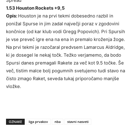
Spread
1.53 Houston Rockets +9,5
Opis:
Houston je na prvi tekmi dobesedno razbil in
ponižal Spurse in jim zadal največji poraz v zgodovini
končnice (od kar klub vodi Gregg Popovich). Pri Spursih
je vse preveč igre ena na ena in premalo kroženja žoge.
Na prvi tekmi je razočaral predvsem Lamarcus Aldridge,
ki je dosegel le nekaj točk. Težko verjamemo, da bodo
Spursi danes premagali Rakete za več kot 9.5 točke. Še
več, tistim malce bolj pogumnih svetujemo tudi stavo na
čisto zmago Raket, seveda tukaj priporočamo manjše
vložke.
OZNAKE
liga prvakov
nba
stavni nasveti