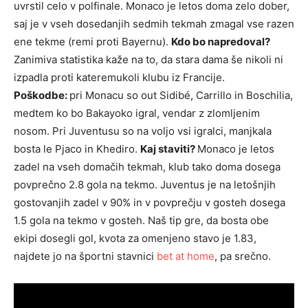
uvrstil celo v polfinale. Monaco je letos doma zelo dober,
saj je v vseh dosedanjih sedmih tekmah zmagal vse razen
ene tekme (remi proti Bayernu).
Kdo bo napredoval?
Zanimiva statistika kaže na to, da stara dama še nikoli ni
izpadla proti kateremukoli klubu iz Francije.
Poškodbe:
pri Monacu so out Sidibé, Carrillo in Boschilia,
medtem ko bo Bakayoko igral, vendar z zlomljenim
nosom. Pri Juventusu so na voljo vsi igralci, manjkala
bosta le Pjaco in Khediro.
Kaj staviti?
Monaco je letos
zadel na vseh domačih tekmah, klub tako doma dosega
povprečno 2.8 gola na tekmo. Juventus je na letošnjih
gostovanjih zadel v 90% in v povprečju v gosteh dosega
1.5 gola na tekmo v gosteh. Naš tip gre, da bosta obe
ekipi dosegli gol, kvota za omenjeno stavo je 1.83,
najdete jo na športni stavnici
bet at home
, pa srečno.