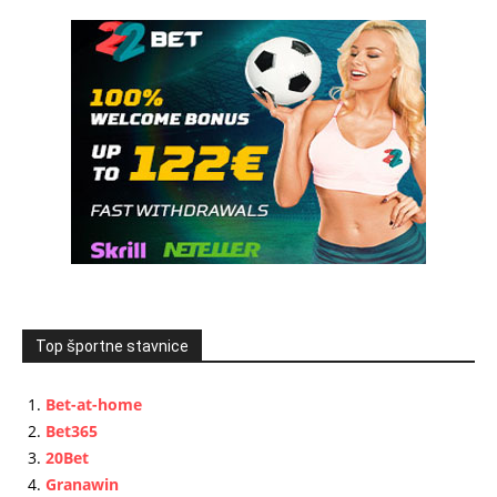
Top športne stavnice
Bet-at-home
Bet365
20Bet
Granawin