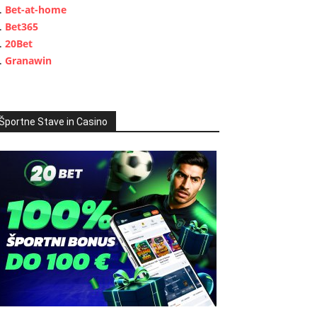
Bet-at-home
Bet365
20Bet
Granawin
Športne Stave in Casino