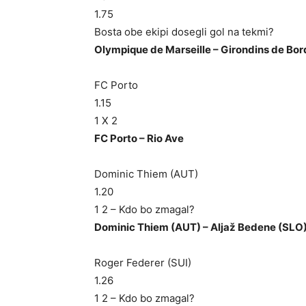
1.75
Bosta obe ekipi dosegli gol na tekmi?
Olympique de Marseille – Girondins de Bo
FC Porto
1.15
1 X 2
FC Porto – Rio Ave
Dominic Thiem (AUT)
1.20
1 2 – Kdo bo zmagal?
Dominic Thiem (AUT) – Aljaž Bedene (SLO
Roger Federer (SUI)
1.26
1 2 – Kdo bo zmagal?