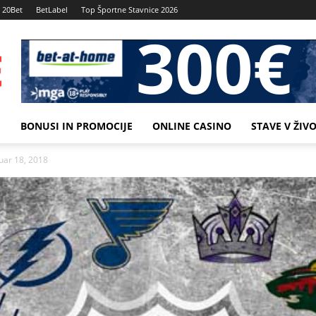
20Bet
BetLabel
Top Športne Stavnice 2026
M
BONUSI IN PROMOCIJE
ONLINE CASINO
STAVE V ŽIV
ruar 18, 2018