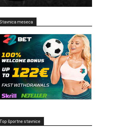
Stavnica meseca
Top športne stavnice