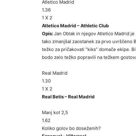
Atletico Madrid
1.36
1 X 2
Atletico Madrid – Athletic Club
Opis:
Jan Oblak in njegov Atletico Madrid je
tako zmanjšal zaostanek za prvo uvrščeno B
težko za pričakovati “kiks” domače ekipe. Bi
bodo zelo težko popravili na težkem gostov
Real Madrid
1.30
1 X 2
Real Betis – Real Madrid
Manj kot 2,5
1.62
Koliko golov bo doseženih?