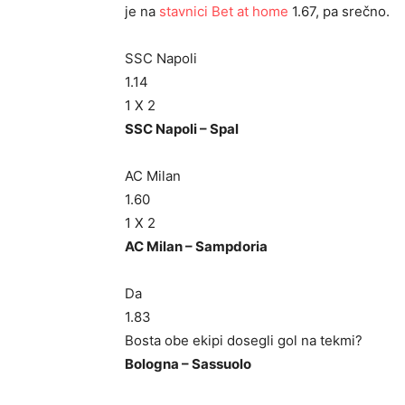
je na
stavnici Bet at home
1.67, pa srečno.
SSC Napoli
1.14
1 X 2
SSC Napoli – Spal
AC Milan
1.60
1 X 2
AC Milan – Sampdoria
Da
1.83
Bosta obe ekipi dosegli gol na tekmi?
Bologna – Sassuolo