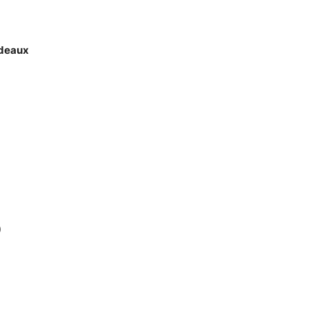
rdeaux
)