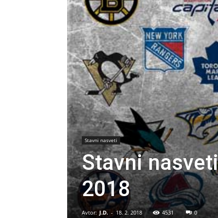
Stavni nasveti
Stavni nasveti
2018
Avtor:
J.D.
-
18. 2. 2018
4531
0