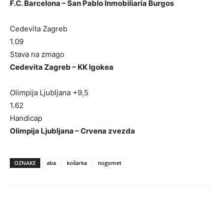
F.C. Barcelona – San Pablo Inmobiliaria Burgos
Cedevita Zagreb
1.09
Stava na zmago
Cedevita Zagreb – KK Igokea
Olimpija Ljubljana +9,5
1.62
Handicap
Olimpija Ljubljana – Crvena zvezda
OZNAKE
aba
košarka
nogomet