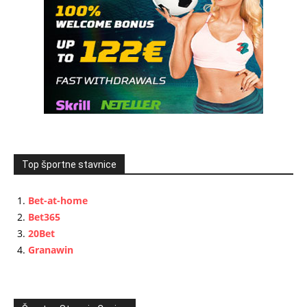
Top športne stavnice
Bet-at-home
Bet365
20Bet
Granawin