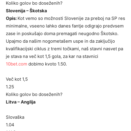
Koliko golov bo doseženih?
Slovenija – Škotska
Opis:
Kot vemo so možnosti Slovenije za preboj na SP res
minimalne, vseeno lahko danes fantje odigrajo predvsem
zase in poskušajo doma premagati neugodno Škotsko.
Upajmo da našim nogometašem uspe in da zaključijo
kvalifikacijski ciklus z tremi točkami, naš stavni nasvet pa
je stava na več kot 1,5 gola, za kar na stavnici
10bet.com
dobimo kvoto 1.50.
Več kot 1,5
1.25
Koliko golov bo doseženih?
Litva – Anglija
Slovaška
1.04