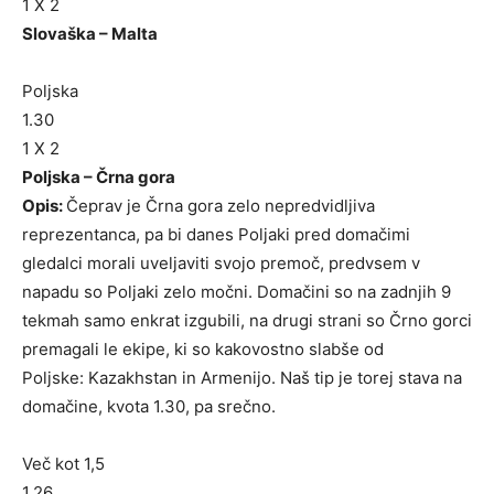
1 X 2
Slovaška – Malta
Poljska
1.30
1 X 2
Poljska – Črna gora
Opis:
Čeprav je Črna gora zelo nepredvidljiva
reprezentanca, pa bi danes Poljaki pred domačimi
gledalci morali uveljaviti svojo premoč, predvsem v
napadu so Poljaki zelo močni. Domačini so na zadnjih 9
tekmah samo enkrat izgubili, na drugi strani so Črno gorci
premagali le ekipe, ki so kakovostno slabše od
Poljske: Kazakhstan in Armenijo. Naš tip je torej stava na
domačine, kvota 1.30, pa srečno.
Več kot 1,5
1.26