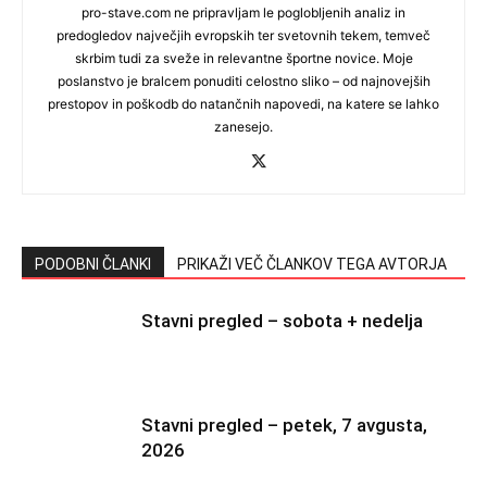
pro-stave.com ne pripravljam le poglobljenih analiz in
predogledov največjih evropskih ter svetovnih tekem, temveč
skrbim tudi za sveže in relevantne športne novice. Moje
poslanstvo je bralcem ponuditi celostno sliko – od najnovejših
prestopov in poškodb do natančnih napovedi, na katere se lahko
zanesejo.
PODOBNI ČLANKI
PRIKAŽI VEČ ČLANKOV TEGA AVTORJA
Stavni pregled – sobota + nedelja
Stavni pregled – petek, 7 avgusta,
2026