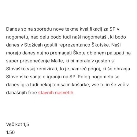
Danes so na sporedu nove tekme kvalifikacij za SP v
nogometu, nad delu bodo tudi naši nogometaši, ki bodo
danes v Stožicah gostili reprezentanco Škotske. Naši
morajo danes nujno premagati Škote ob enem pa upati na
super presenečenje Malte, ki bi morala v gosteh s
Slovaško vsaj remizirati, to je namreč pogoj, ki še ohranja
Slovenske sanje o igranju na SP. Poleg nogometa se
danes igra tudi nekaj tenisa in košarke, vse to in še več v
današnjih free
stavnih nasvetih
.
Več kot 1,5
1.50