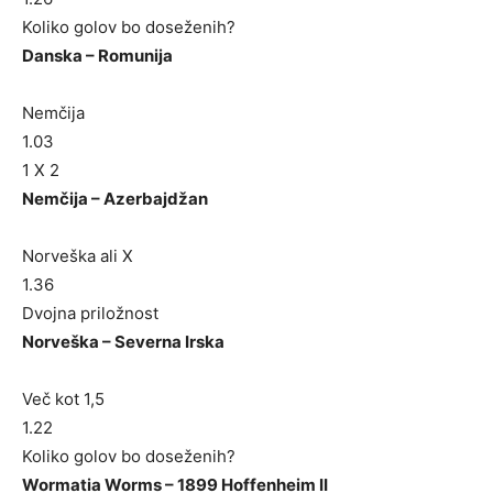
Koliko golov bo doseženih?
Danska – Romunija
Nemčija
1.03
1 X 2
Nemčija – Azerbajdžan
Norveška ali X
1.36
Dvojna priložnost
Norveška – Severna Irska
Več kot 1,5
1.22
Koliko golov bo doseženih?
Wormatia Worms – 1899 Hoffenheim II