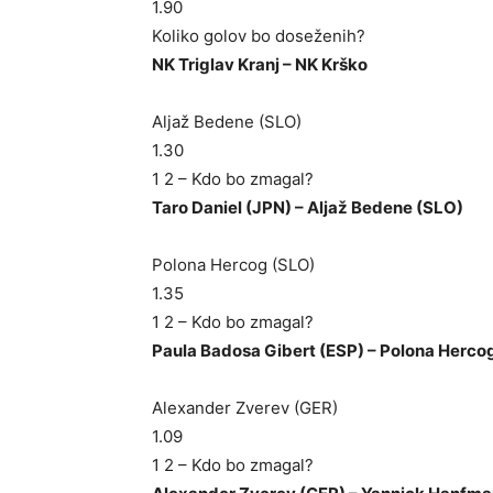
1.90
Koliko golov bo doseženih?
NK Triglav Kranj – NK Krško
Aljaž Bedene (SLO)
1.30
1 2 – Kdo bo zmagal?
Taro Daniel (JPN) – Aljaž Bedene (SLO)
Polona Hercog (SLO)
1.35
1 2 – Kdo bo zmagal?
Paula Badosa Gibert (ESP) – Polona Herco
Alexander Zverev (GER)
1.09
1 2 – Kdo bo zmagal?