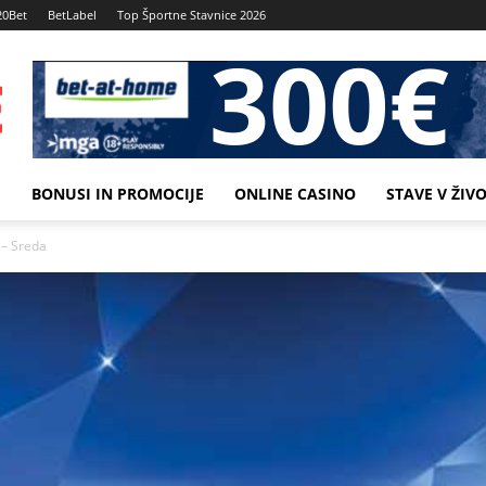
20Bet
BetLabel
Top Športne Stavnice 2026
M
BONUSI IN PROMOCIJE
ONLINE CASINO
STAVE V ŽIV
 – Sreda