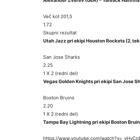
Alexander Zverev (GER) – Yannick Hanfma
Več kot 201,5
1.72
Skupni rezultat
Utah Jazz pri ekipi Houston Rockets (2. te
San Jose Sharks
2.25
1 X 2 (redni del)
Vegas Golden Knights pri ekipi San Jose S
Boston Bruins
2.20
1 X 2 (redni del)
Tampa Bay Lightning pri ekipi Boston Bruin
https://www.youtube.com/watch?v=_vHvCn