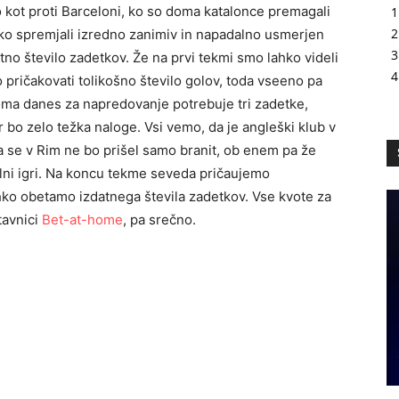
kot proti Barceloni, ko so doma katalonce premagali
ko spremjali izredno zanimiv in napadalno usmerjen
no število zadetkov. Že na prvi tekmi smo lahko videli
pričakovati tolikošno število golov, toda vseeno pa
oma danes za napredovanje potrebuje tri zadetke,
 bo zelo težka naloge. Vsi vemo, da je angleški klub v
a se v Rim ne bo prišel samo branit, ob enem pa že
alni igri. Na koncu tekme seveda pričaujemo
ko obetamo izdatnega števila zadetkov. Vse kvote za
tavnici
Bet-at-home
, pa srečno.