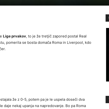
ne
Lige prvakov
, to je že tretjič zapored postal Real
stu, pomerila se bosta domača Roma in Liverpool, kdo
čer.
stajala že z 0-5, potem pa je le uspela doseči dva
 le daje nekaj upanja na napredovanje. Bo pa Roma