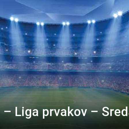
i – Liga prvakov – Sre