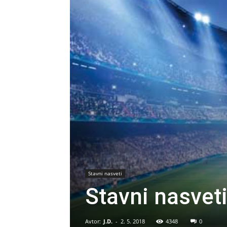
Stavni nasveti
Stavni nasvet
Avtor:
J.D.
-
2. 5. 2018
4348
0