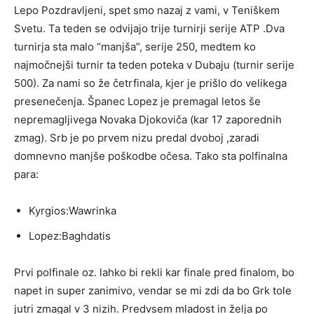
Lepo Pozdravljeni, spet smo nazaj z vami, v Teniškem
Svetu. Ta teden se odvijajo trije turnirji serije ATP .Dva
turnirja sta malo “manjša”, serije 250, medtem ko
najmočnejši turnir ta teden poteka v Dubaju (turnir serije
500). Za nami so že četrfinala, kjer je prišlo do velikega
presenečenja. Španec Lopez je premagal letos še
nepremagljivega Novaka Djokoviča (kar 17 zaporednih
zmag). Srb je po prvem nizu predal dvoboj ,zaradi
domnevno manjše poškodbe očesa. Tako sta polfinalna
para:
Kyrgios:Wawrinka
Lopez:Baghdatis
Prvi polfinale oz. lahko bi rekli kar finale pred finalom, bo
napet in super zanimivo, vendar se mi zdi da bo Grk tole
jutri zmagal v 3 nizih. Predvsem mladost in želja po