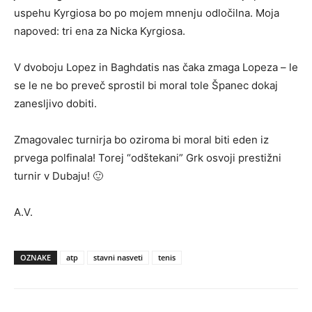
uspehu Kyrgiosa bo po mojem mnenju odločilna. Moja
napoved: tri ena za Nicka Kyrgiosa.
V dvoboju Lopez in Baghdatis nas čaka zmaga Lopeza – le
se le ne bo preveč sprostil bi moral tole Španec dokaj
zanesljivo dobiti.
Zmagovalec turnirja bo oziroma bi moral biti eden iz
prvega polfinala! Torej “odštekani” Grk osvoji prestižni
turnir v Dubaju! 🙂
A.V.
OZNAKE
atp
stavni nasveti
tenis