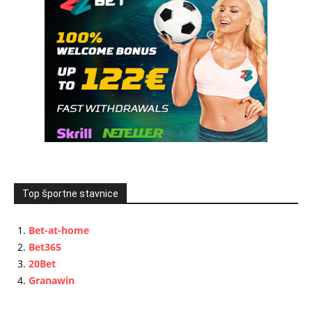
Top športne stavnice
Bet-at-home
Bet365
20Bet
Granawin