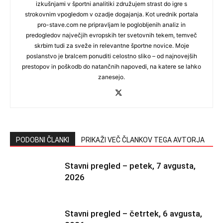
izkušnjami v športni analitiki združujem strast do igre s
strokovnim vpogledom v ozadje dogajanja. Kot urednik portala
pro-stave.com ne pripravljam le poglobljenih analiz in
predogledov največjih evropskih ter svetovnih tekem, temveč
skrbim tudi za sveže in relevantne športne novice. Moje
poslanstvo je bralcem ponuditi celostno sliko – od najnovejših
prestopov in poškodb do natančnih napovedi, na katere se lahko
zanesejo.
PODOBNI ČLANKI
PRIKAŽI VEČ ČLANKOV TEGA AVTORJA
Stavni pregled – petek, 7 avgusta,
2026
Stavni pregled – četrtek, 6 avgusta,