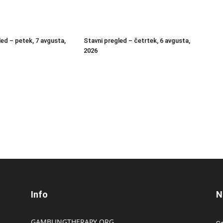
led – petek, 7 avgusta,
Stavni pregled – četrtek, 6 avgusta,
2026
Info
N
GAMBLINGTHERAPY.ORG