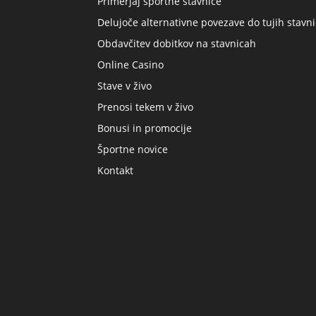
Primerjaj športne stavnice
Delujoče alternativne povezave do tujih stavni
Obdavčitev dobitkov na stavnicah
Online Casino
Stave v živo
Prenosi tekem v živo
Bonusi in promocije
Športne novice
Kontakt