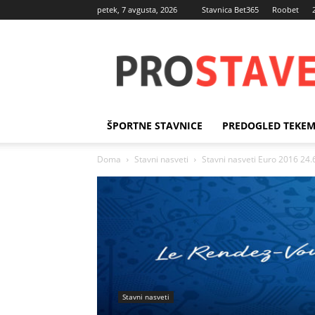
petek, 7 avgusta, 2026
Stavnica Bet365
Roobet
Športne
stave
ŠPORTNE STAVNICE
PREDOGLED TEKE
Doma
Stavni nasveti
Stavni nasveti Euro 2016 24.
Stavni nasveti