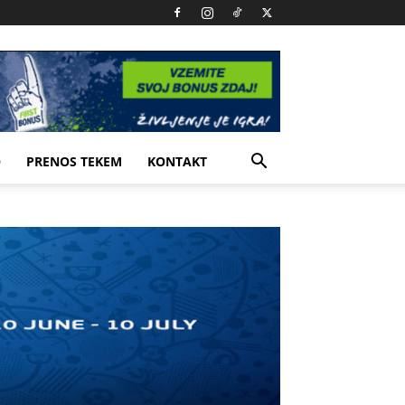
O
PRENOS TEKEM
KONTAKT