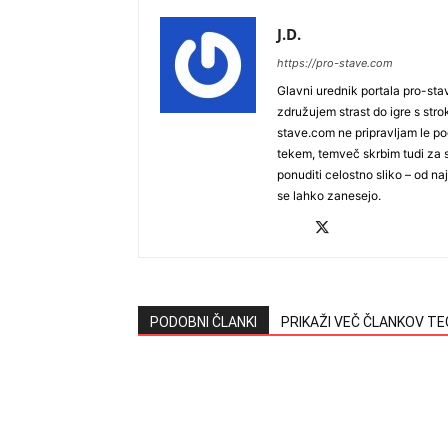
J.D.
https://pro-stave.com
Glavni urednik portala pro-stav
združujem strast do igre s str
stave.com ne pripravljam le po
tekem, temveč skrbim tudi za 
ponuditi celostno sliko – od n
se lahko zanesejo.
PODOBNI ČLANKI
PRIKAŽI VEČ ČLANKOV T