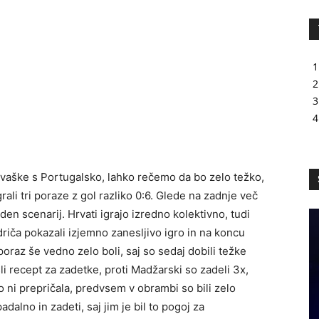
vaške s Portugalsko, lahko rečemo da bo zelo težko,
rali tri poraze z gol razliko 0:6. Glede na zadnje več
oden scenarij. Hrvati igrajo izredno kolektivno, tudi
iča pokazali izjemno zanesljivo igro in na koncu
oraz še vedno zelo boli, saj so sedaj dobili težke
šli recept za zadetke, proti Madžarski so zadeli 3x,
o ni prepričala, predvsem v obrambi so bili zelo
adalno in zadeti, saj jim je bil to pogoj za