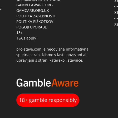
St
GAMBLEAWARE.ORG
c
GAMCARE.ORG.UK
St
POLITIKA ZASEBNOSTI
POLITIKA PIŠKOTKOV
St
POGOJI UPORABE
18+
T&Cs apply
pro-stave.com je neodvisna informativna
spletna stran. Nismo v lasti, povezani ali
upravljani s strani katerekoli stavnice.
18+ gamble responsibly