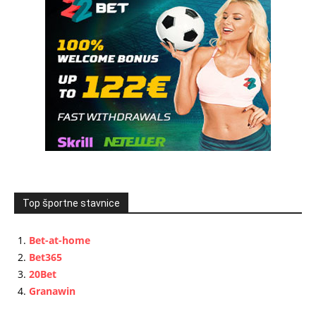
Top športne stavnice
Bet-at-home
Bet365
20Bet
Granawin