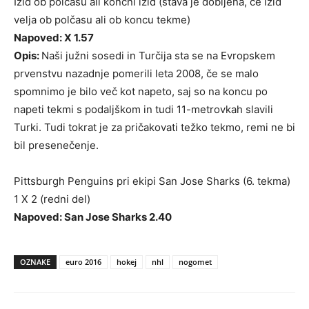
Izid ob polčasu ali končni izid (stava je dobljena, če izid
velja ob polčasu ali ob koncu tekme)
Napoved: X 1.57
Opis:
Naši južni sosedi in Turčija sta se na Evropskem
prvenstvu nazadnje pomerili leta 2008, če se malo
spomnimo je bilo več kot napeto, saj so na koncu po
napeti tekmi s podaljškom in tudi 11-metrovkah slavili
Turki. Tudi tokrat je za pričakovati težko tekmo, remi ne bi
bil presenečenje.
Pittsburgh Penguins pri ekipi San Jose Sharks (6. tekma)
1 X 2 (redni del)
Napoved: San Jose Sharks 2.40
OZNAKE
euro 2016
hokej
nhl
nogomet