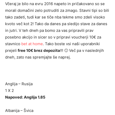
Včeraj je bilo na evru 2016 napeto in pričakovano so se
morali domačini zelo potruditi za zmago. Stavni tipi so bili
tako zadeti, tudi kar se tiče nba tekme smo zdeli visoko
kvoto več kot 2! Tako da danes pa sledijo stave za danes
in jutri. V teh dneh pa bomo za vas pripravili prav
posebno akcijo in sicer so v pripravi voucherji 10€ za
stavnico
bet at home
. Tako boste vsi naši uporabniki
prejeli
free 10€ brez depozita
!!! 🙂 Več pa v naslednjih
dneh, zato nas spremjajte še naprej.
Anglija – Rusija
1 X 2
Napoved: Anglija 1.85
Albanija – Švica