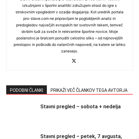
izkušnjami v športni analitiki združujem strast do igre s
strokovnim vpogledom v ozadje dogajanja. Kot urednik portala
pro-stave.com ne pripravljam le poglobljenih analiz in
predogledov največjih evropskih ter svetovnih tekem, temveč
skrbim tudi za sveže in relevantne športne novice. Moje
poslanstvo je bralcem ponuditi celostno sliko – od najnovejših
prestopov in poškodb do natančnih napovedi, na katere se lahko
zanesejo.
PODOBNI ČLANKI
PRIKAŽI VEČ ČLANKOV TEGA AVTORJA
Stavni pregled – sobota + nedelja
Stavni pregled – petek, 7 avgusta,