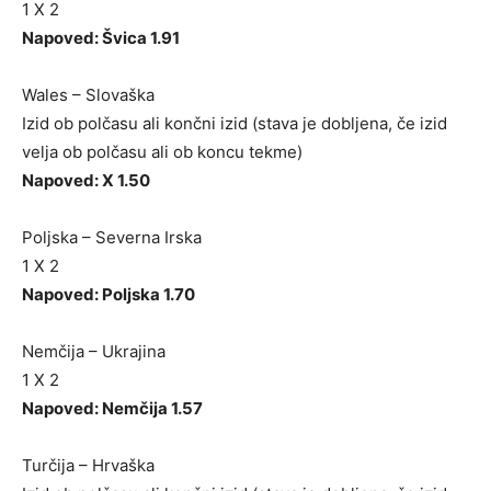
1 X 2
Napoved: Švica 1.91
Wales – Slovaška
Izid ob polčasu ali končni izid (stava je dobljena, če izid
velja ob polčasu ali ob koncu tekme)
Napoved: X 1.50
Poljska – Severna Irska
1 X 2
Napoved: Poljska 1.70
Nemčija – Ukrajina
1 X 2
Napoved: Nemčija 1.57
Turčija – Hrvaška