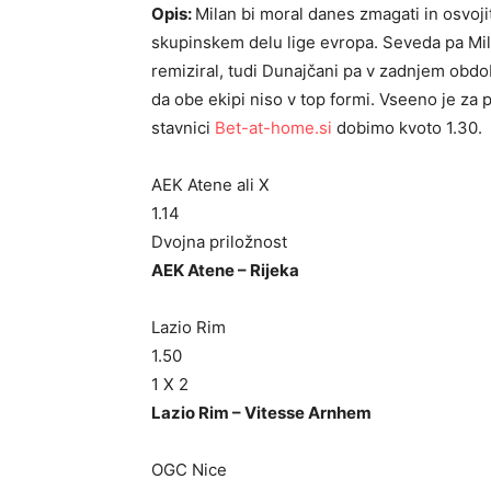
Opis:
Milan bi moral danes zmagati in osvojit
skupinskem delu lige evropa. Seveda pa Mila
remiziral, tudi Dunajčani pa v zadnjem obdob
da obe ekipi niso v top formi. Vseeno je za
stavnici
Bet-at-home.si
dobimo kvoto 1.30.
AEK Atene ali X
1.14
Dvojna priložnost
AEK Atene – Rijeka
Lazio Rim
1.50
1 X 2
Lazio Rim – Vitesse Arnhem
OGC Nice