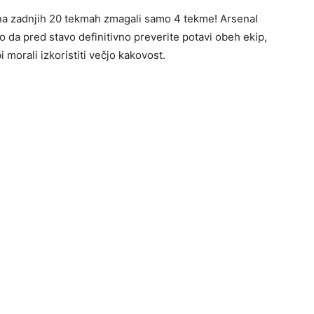
o na zadnjih 20 tekmah zmagali samo 4 tekme! Arsenal
ko da pred stavo definitivno preverite potavi obeh ekip,
i morali izkoristiti večjo kakovost.