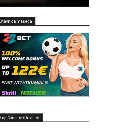
Stavnica meseca
Top športne stavnice