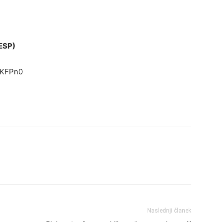
(ESP)
dKFPn0
Naslednji članek