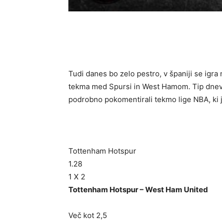
Tudi danes bo zelo pestro, v španiji se igra 
tekma med Spursi in West Hamom. Tip dneva 
podrobno pokomentirali tekmo lige NBA, ki j
Tottenham Hotspur
1.28
1 X 2
Tottenham Hotspur – West Ham United
Več kot 2,5