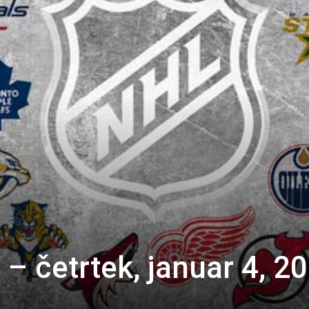
 – četrtek, januar 4, 2