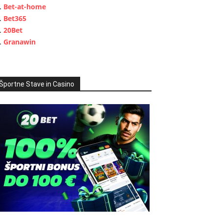
Bet-at-home
Bet365
20Bet
Granawin
Športne Stave in Casino