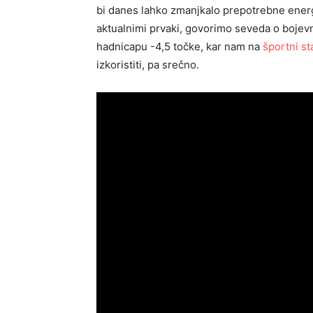
bi danes lahko zmanjkalo prepotrebne energije
aktualnimi prvaki, govorimo seveda o bojevn
hadnicapu -4,5 točke, kar nam na
športni st
izkoristiti, pa srečno.