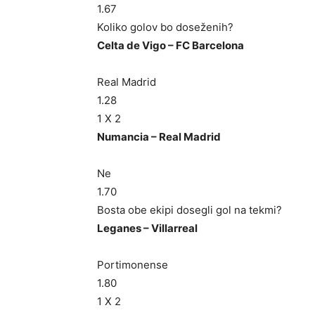
1.67
Koliko golov bo doseženih?
Celta de Vigo – FC Barcelona
Real Madrid
1.28
1 X 2
Numancia – Real Madrid
Ne
1.70
Bosta obe ekipi dosegli gol na tekmi?
Leganes – Villarreal
Portimonense
1.80
1 X 2