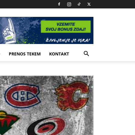
O
PRENOS TEKEM
KONTAKT