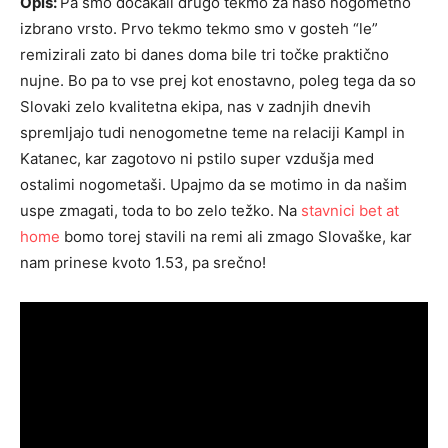
Opis:
Pa smo dočakali drugo tekmo za našo nogometno
izbrano vrsto. Prvo tekmo tekmo smo v gosteh “le”
remizirali zato bi danes doma bile tri točke praktično
nujne. Bo pa to vse prej kot enostavno, poleg tega da so
Slovaki zelo kvalitetna ekipa, nas v zadnjih dnevih
spremljajo tudi nenogometne teme na relaciji Kampl in
Katanec, kar zagotovo ni pstilo super vzdušja med
ostalimi nogometaši. Upajmo da se motimo in da našim
uspe zmagati, toda to bo zelo težko. Na
stavnici bet at
home
bomo torej stavili na remi ali zmago Slovaške, kar
nam prinese kvoto 1.53, pa srečno!