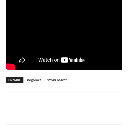
OZNAKE
nogomet
stavni nasveti