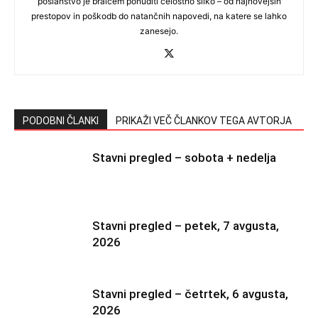
poslanstvo je bralcem ponuditi celostno sliko – od najnovejših
prestopov in poškodb do natančnih napovedi, na katere se lahko
zanesejo.
PODOBNI ČLANKI
PRIKAŽI VEČ ČLANKOV TEGA AVTORJA
Stavni pregled – sobota + nedelja
Stavni pregled – petek, 7 avgusta,
2026
Stavni pregled – četrtek, 6 avgusta,
2026