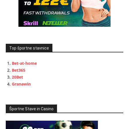
Top športne stavnice
Bet-at-home
Bet365
20Bet
Granawin
Športne Stave in Casino