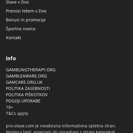
Stave v živo
Prenosi tekem v živo
Bonusi in promocije
Športne novice
Kontakt
Info
GAMBLINGTHERAPY.ORG
GAMBLEAWARE.ORG
GAMCARE.ORG.UK
POLITIKA ZASEBNOSTI
POLITIKA PIŠKOTKOV
POGOJI UPORABE
18+
T&Cs apply
pro-stave.com je neodvisna informativna spletna stran.
Nismo v lasti, povezani ali upravljani s strani katerekoli