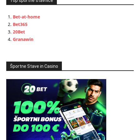
Top športne stavnice
Bet-at-home
Bet365
20Bet
Granawin
Športne Stave in Casino