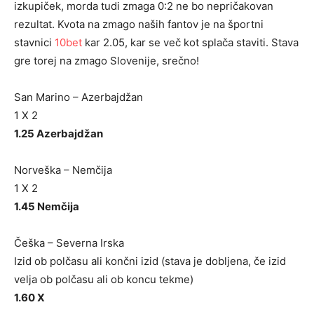
izkupiček, morda tudi zmaga 0:2 ne bo nepričakovan
rezultat. Kvota na zmago naših fantov je na športni
stavnici
10bet
kar 2.05, kar se več kot splača staviti. Stava
gre torej na zmago Slovenije, srečno!
San Marino – Azerbajdžan
1 X 2
1.25 Azerbajdžan
Norveška – Nemčija
1 X 2
1.45 Nemčija
Češka – Severna Irska
Izid ob polčasu ali končni izid (stava je dobljena, če izid
velja ob polčasu ali ob koncu tekme)
1.60 X