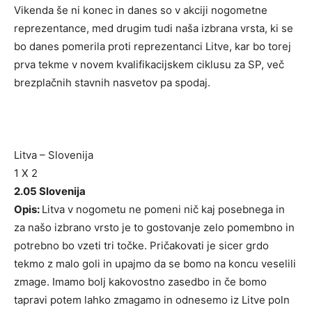
Vikenda še ni konec in danes so v akciji nogometne
reprezentance, med drugim tudi naša izbrana vrsta, ki se
bo danes pomerila proti reprezentanci Litve, kar bo torej
prva tekme v novem kvalifikacijskem ciklusu za SP, več
brezplačnih stavnih nasvetov pa spodaj.
Litva – Slovenija
1 X 2
2.05 Slovenija
Opis:
Litva v nogometu ne pomeni nič kaj posebnega in
za našo izbrano vrsto je to gostovanje zelo pomembno in
potrebno bo vzeti tri točke. Pričakovati je sicer grdo
tekmo z malo goli in upajmo da se bomo na koncu veselili
zmage. Imamo bolj kakovostno zasedbo in če bomo
tapravi potem lahko zmagamo in odnesemo iz Litve poln