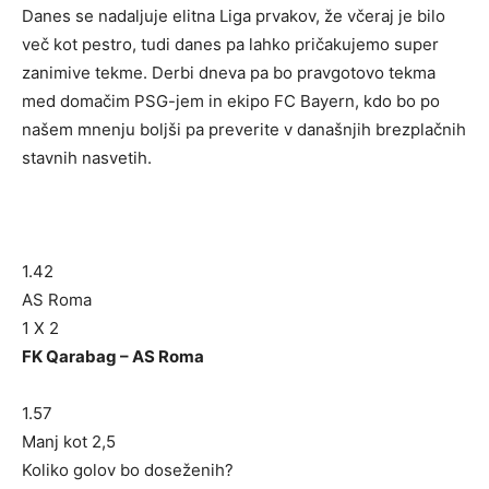
Danes se nadaljuje elitna Liga prvakov, že včeraj je bilo
več kot pestro, tudi danes pa lahko pričakujemo super
zanimive tekme. Derbi dneva pa bo pravgotovo tekma
med domačim PSG-jem in ekipo FC Bayern, kdo bo po
našem mnenju boljši pa preverite v današnjih brezplačnih
stavnih nasvetih.
1.42
AS Roma
1 X 2
FK Qarabag – AS Roma
1.57
Manj kot 2,5
Koliko golov bo doseženih?