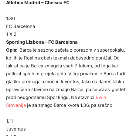
Atletico Madrid – Chelsea FC
1.36
FC Barcelona
1 X 2
Sporting Lizbona – FC Barcelona
Opis:
Barca je sezono začela z porazom v superpokalu,
ko jih je Real na obeh tekmah dobesedno ponižal. Od
takrat pa je Barca zmagala vseh 7 tekem, od tega kar
petkrat sploh ni prejela gola. V ligi prvakov je Barca tudi
gladko premagala močni Juventus, tako da danes lahko
upravičeno stavimo na zmago Barce, pa čeprav v gosteh
proti neugodnemu Sportingu. Na stavnici
Bwin
Slovenija
je za zmago Barce kvota 1.36, pa srečno.
1.11
Juventus