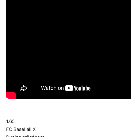
1.65
FC Basel ali X