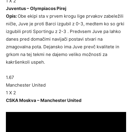
1 X 2
Juventus – Olympiacos Pirej
Opis:
Obe ekipi sta v prvem krogu lige prvakov zabeležili
ničle, Juve je proti Barci izgubil z 0-3, medtem ko so grki
izgubili proti Sportingu z 2-3 . Predvsem Juve pa lahko
danes pred domačimi navijači postavi stvari na
zmagovalna pota. Dejansko ima Juve prevč kvalitete in
grkom na tej tekmi ne dajemo veliko možnosti za
kakršenkoli uspeh.
1.67
Manchester United
1 X 2
CSKA Moskva – Manchester United