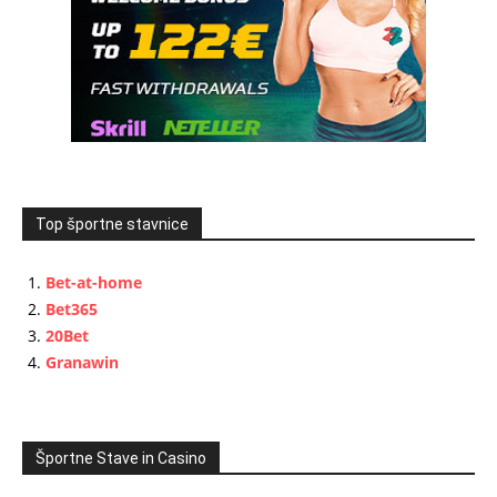
Top športne stavnice
Bet-at-home
Bet365
20Bet
Granawin
Športne Stave in Casino