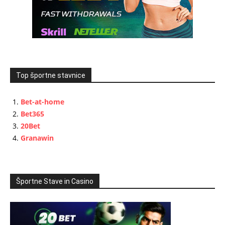
Top športne stavnice
Bet-at-home
Bet365
20Bet
Granawin
Športne Stave in Casino