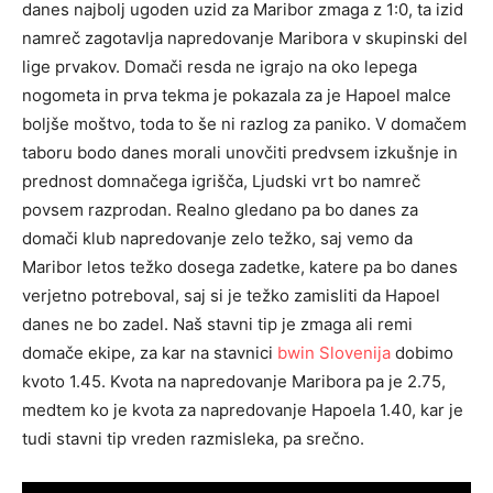
danes najbolj ugoden uzid za Maribor zmaga z 1:0, ta izid
namreč zagotavlja napredovanje Maribora v skupinski del
lige prvakov. Domači resda ne igrajo na oko lepega
nogometa in prva tekma je pokazala za je Hapoel malce
boljše moštvo, toda to še ni razlog za paniko. V domačem
taboru bodo danes morali unovčiti predvsem izkušnje in
prednost domnačega igrišča, Ljudski vrt bo namreč
povsem razprodan. Realno gledano pa bo danes za
domači klub napredovanje zelo težko, saj vemo da
Maribor letos težko dosega zadetke, katere pa bo danes
verjetno potreboval, saj si je težko zamisliti da Hapoel
danes ne bo zadel. Naš stavni tip je zmaga ali remi
domače ekipe, za kar na stavnici
bwin Slovenija
dobimo
kvoto 1.45. Kvota na napredovanje Maribora pa je 2.75,
medtem ko je kvota za napredovanje Hapoela 1.40, kar je
tudi stavni tip vreden razmisleka, pa srečno.