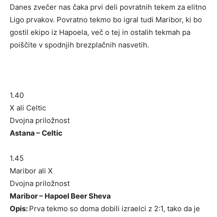
Danes zvečer nas čaka prvi deli povratnih tekem za elitno
Ligo prvakov. Povratno tekmo bo igral tudi Maribor, ki bo
gostil ekipo iz Hapoela, več o tej in ostalih tekmah pa
poiščite v spodnjih brezplačnih nasvetih.
1.40
X ali Celtic
Dvojna priložnost
Astana – Celtic
1.45
Maribor ali X
Dvojna priložnost
Maribor – Hapoel Beer Sheva
Opis:
Prva tekmo so doma dobili izraelci z 2:1, tako da je