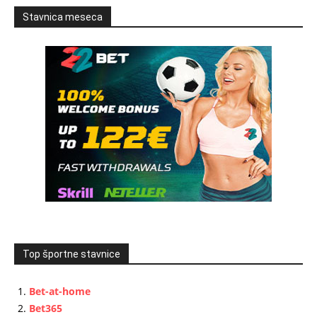
Stavnica meseca
Top športne stavnice
Bet-at-home
Bet365