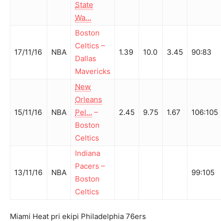
State
Wa…
Boston
Celtics
–
17/11/16
NBA
1.39
10.0
3.45
90
:
83
Dallas
Mavericks
New
Orleans
15/11/16
NBA
Pel…
–
2.45
9.75
1.67
106
:
105
Boston
Celtics
Indiana
Pacers
–
13/11/16
NBA
99
:
105
Boston
Celtics
Miami Heat pri ekipi Philadelphia 76ers