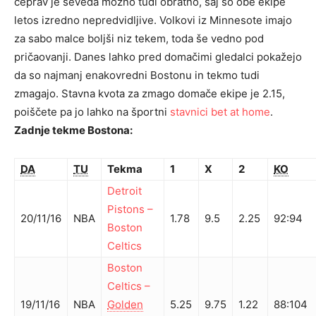
čeprav je seveda možno tudi obratno, saj so obe ekipe
letos izredno nepredvidljive. Volkovi iz Minnesote imajo
za sabo malce boljši niz tekem, toda še vedno pod
pričaovanji. Danes lahko pred domačimi gledalci pokažejo
da so najmanj enakovredni Bostonu in tekmo tudi
zmagajo. Stavna kvota za zmago domače ekipe je 2.15,
poiščete pa jo lahko na športni
stavnici bet at home
.
Zadnje tekme Bostona:
DA
TU
Tekma
1
X
2
KO
Detroit
Pistons
–
20/11/16
NBA
1.78
9.5
2.25
92
:
94
Boston
Celtics
Boston
Celtics
–
19/11/16
NBA
Golden
5.25
9.75
1.22
88
:
104