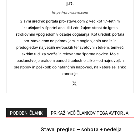
J.D.
https://pro-stave.com
Glavni urednik portala pro-stave.com Z več kot 17-letnimi
izkušnjami v športni analitiki združujem strast do igre s
strokovnim vpogledom v ozadje dogajanja. Kot urednik portala
pro-stave.com ne pripravljam le poglobljenih analiz in
predogledov največjih evropskih ter svetovnih tekem, temveč
skrbim tudi za sveže in relevantne športne novice. Moje
poslanstvo je bralcem ponuditi celostno sliko – od najnovejših
prestopov in poškodb do natančnih napovedi, na katere se lahko
zanesejo.
PODOBNI ČLANKI
PRIKAŽI VEČ ČLANKOV TEGA AVTORJA
Stavni pregled – sobota + nedelja