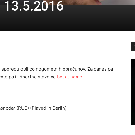
i 13.5.2016
na sporedu obilico nogometnih obračunov. Za danes pa
ote pa iz športne stavnice
bet at home
.
nodar (RUS) (Played in Berlin)