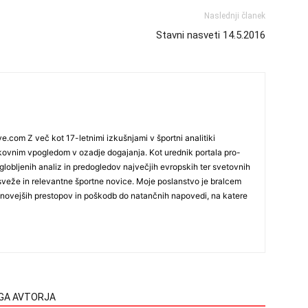
Naslednji članek
Stavni nasveti 14.5.2016
e.com Z več kot 17-letnimi izkušnjami v športni analitiki
okovnim vpogledom v ozadje dogajanja. Kot urednik portala pro-
globljenih analiz in predogledov največjih evropskih ter svetovnih
sveže in relevantne športne novice. Moje poslanstvo je bralcem
ajnovejših prestopov in poškodb do natančnih napovedi, na katere
EGA AVTORJA