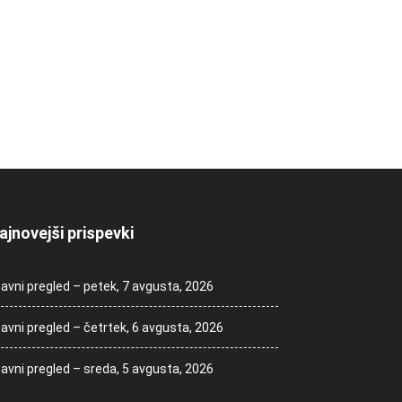
ajnovejši prispevki
avni pregled – petek, 7 avgusta, 2026
avni pregled – četrtek, 6 avgusta, 2026
avni pregled – sreda, 5 avgusta, 2026