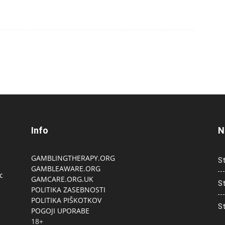
Info
N
GAMBLINGTHERAPY.ORG
St
GAMBLEAWARE.ORG
c
GAMCARE.ORG.UK
St
POLITIKA ZASEBNOSTI
POLITIKA PIŠKOTKOV
St
POGOJI UPORABE
18+