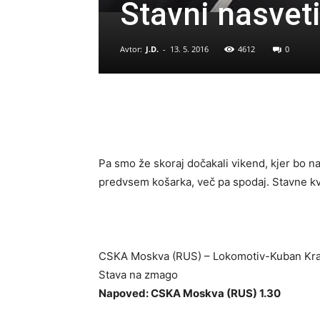
Stavni nasvet
Avtor:
J.D.
-
13. 5. 2016
4612
0
Pa smo že skoraj dočakali vikend, kjer bo 
predvsem košarka, več pa spodaj. Stavne kv
CSKA Moskva (RUS) – Lokomotiv-Kuban Kras
Stava na zmago
Napoved: CSKA Moskva (RUS) 1.30