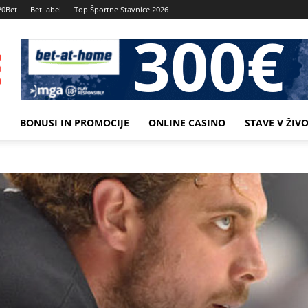
20Bet
BetLabel
Top Športne Stavnice 2026
M
BONUSI IN PROMOCIJE
ONLINE CASINO
STAVE V ŽIV