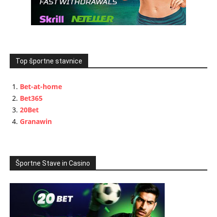
Top športne stavnice
Bet-at-home
Bet365
20Bet
Granawin
Športne Stave in Casino