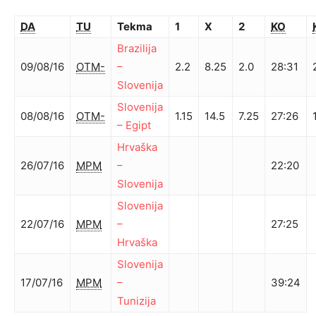
DA
TU
Tekma
1
X
2
KO
Brazilija
09/08/16
OTM-
–
2.2
8.25
2.0
28
:
31
Slovenija
Slovenija
08/08/16
OTM-
1.15
14.5
7.25
27
:
26
–
Egipt
Hrvaška
26/07/16
MPM
–
22
:
20
Slovenija
Slovenija
22/07/16
MPM
–
27
:
25
Hrvaška
Slovenija
17/07/16
MPM
–
39
:
24
Tunizija