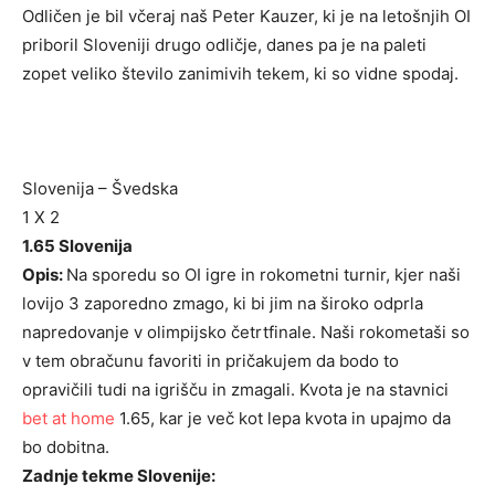
Odličen je bil včeraj naš Peter Kauzer, ki je na letošnjih OI
priboril Sloveniji drugo odličje, danes pa je na paleti
zopet veliko število zanimivih tekem, ki so vidne spodaj.
Slovenija – Švedska
1 X 2
1.65 Slovenija
Opis:
Na sporedu so OI igre in rokometni turnir, kjer naši
lovijo 3 zaporedno zmago, ki bi jim na široko odprla
napredovanje v olimpijsko četrtfinale. Naši rokometaši so
v tem obračunu favoriti in pričakujem da bodo to
opravičili tudi na igrišču in zmagali. Kvota je na stavnici
bet at home
1.65, kar je več kot lepa kvota in upajmo da
bo dobitna.
Zadnje tekme Slovenije: