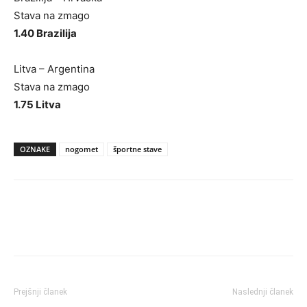
Stava na zmago
1.40 Brazilija
Litva – Argentina
Stava na zmago
1.75 Litva
OZNAKE
nogomet
športne stave
Prejšnji članek
Naslednji članek