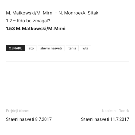
M. Matkowski/M. Mirni – N. Monroe/A. Sitak
1 2 – Kdo bo zmagal?
1.53 M. Matkowski/M. Mirni
OZNAKE
atp
stavni nasveti
tenis
wta
Prejšnji članek
Naslednji članek
Stavni nasveti 8.7.2017
Stavni nasveti 11.7.2017