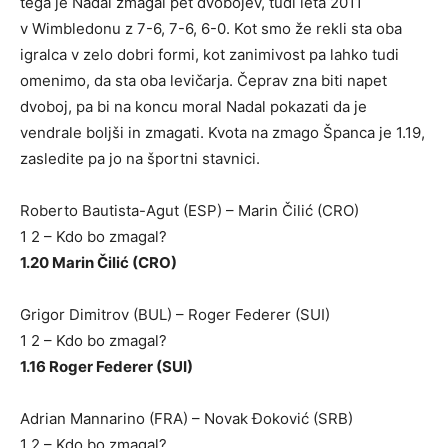
tega je Nadal zmagal pet dvobojev, tudi leta 2011
v Wimbledonu z 7-6, 7-6, 6-0. Kot smo že rekli sta oba
igralca v zelo dobri formi, kot zanimivost pa lahko tudi
omenimo, da sta oba levičarja. Čeprav zna biti napet
dvoboj, pa bi na koncu moral Nadal pokazati da je
vendrale boljši in zmagati. Kvota na zmago Španca je 1.19,
zasledite pa jo na športni stavnici.
Roberto Bautista-Agut (ESP) – Marin Čilić (CRO)
1 2 – Kdo bo zmagal?
1.20 Marin Čilić (CRO)
Grigor Dimitrov (BUL) – Roger Federer (SUI)
1 2 – Kdo bo zmagal?
1.16 Roger Federer (SUI)
Adrian Mannarino (FRA) – Novak Đoković (SRB)
1 2 – Kdo bo zmagal?