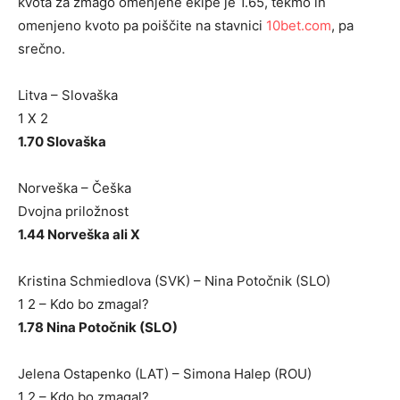
kvota za zmago omenjene ekipe je 1.65, tekmo in
omenjeno kvoto pa poiščite na stavnici
10bet.com
, pa
srečno.
Litva – Slovaška
1 X 2
1.70 Slovaška
Norveška – Češka
Dvojna priložnost
1.44 Norveška ali X
Kristina Schmiedlova (SVK) – Nina Potočnik (SLO)
1 2 – Kdo bo zmagal?
1.78 Nina Potočnik (SLO)
Jelena Ostapenko (LAT) – Simona Halep (ROU)
1 2 – Kdo bo zmagal?