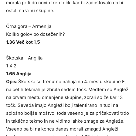
morala priti do novih treh točk, kar bi zadostovalo da bi
ostali na vrhu skupine.
Črna gora – Armenija
Koliko golov bo doseženih?
1.36 Več kot 1,5
Škotska – Anglija
1 X 2
1.65 Anglija
Opis:
Škotska se trenutno nahaja na 4. mestu skupine F,
na petih tekmah je zbrala sedem točk. Medtem so Angleži
na prvem mestu omenjene skupine, zbrali so že kar 13
točk. Seveda imajo Angleži bolj talentirano in tudi na
splošno boljše moštvo, toda vseeno je za pričakovati trdo
in taktično tekmo in ne vidimo lahke zmage za Angleže.
Vseeno pa bi na koncu danes morali zmagati Angleži,