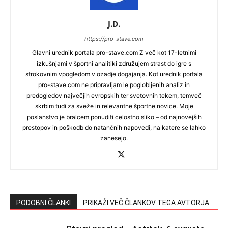
J.D.
https://pro-stave.com
Glavni urednik portala pro-stave.com Z več kot 17-letnimi
izkušnjami v športni analitiki združujem strast do igre s
strokovnim vpogledom v ozadje dogajanja. Kot urednik portala
pro-stave.com ne pripravljam le poglobljenih analiz in
predogledov največjih evropskih ter svetovnih tekem, temveč
skrbim tudi za sveže in relevantne športne novice. Moje
poslanstvo je bralcem ponuditi celostno sliko – od najnovejših
prestopov in poškodb do natančnih napovedi, na katere se lahko
zanesejo.
PODOBNI ČLANKI
PRIKAŽI VEČ ČLANKOV TEGA AVTORJA