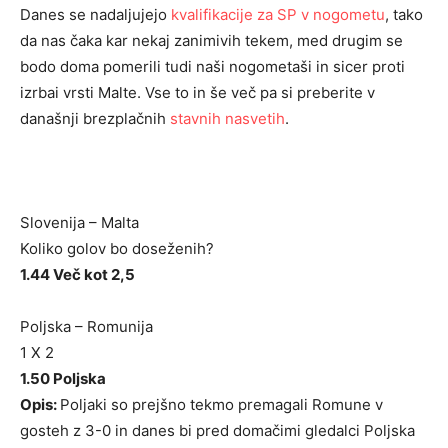
Danes se nadaljujejo
kvalifikacije za SP v nogometu
, tako
da nas čaka kar nekaj zanimivih tekem, med drugim se
bodo doma pomerili tudi naši nogometaši in sicer proti
izrbai vrsti Malte. Vse to in še več pa si preberite v
današnji brezplačnih
stavnih nasvetih
.
Slovenija – Malta
Koliko golov bo doseženih?
1.44 Več kot 2,5
Poljska – Romunija
1 X 2
1.50 Poljska
Opis:
Poljaki so prejšno tekmo premagali Romune v
gosteh z 3-0 in danes bi pred domačimi gledalci Poljska