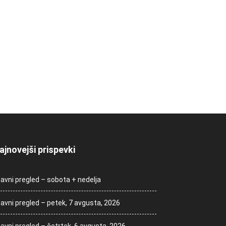
ajnovejši prispevki
avni pregled – sobota + nedelja
avni pregled – petek, 7 avgusta, 2026