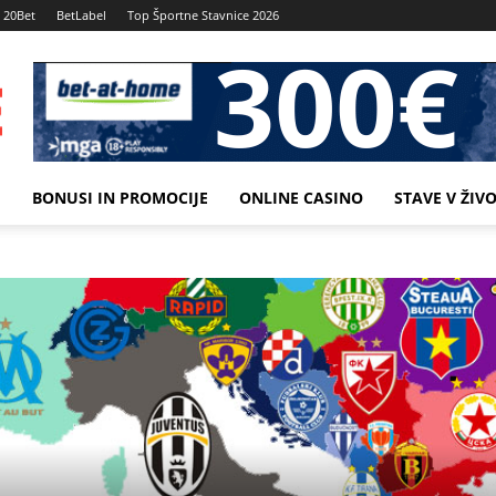
20Bet
BetLabel
Top Športne Stavnice 2026
M
BONUSI IN PROMOCIJE
ONLINE CASINO
STAVE V ŽIV