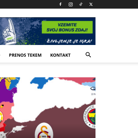
O
PRENOS TEKEM
KONTAKT