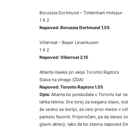
Borussia Dortmund – Tottenham Hotspur
1 X 2
Napoved: Borussia Dortmund 1.55
Villarreal – Bayer Leverkusen
1 X 2
Napoved: Villarreal 2.15
Atlanta Hawks pri ekipi Toronto Raptors
Stava na zmago (ZDA)
Napoved: Toronto Raptors 1.55
Opis:
Atlanta bo poiskušala v Torontu kar se 
lahka tekma. Gre torej za tvegano stavo, to
še vedno se borijo, za celo prvo mesto v v
parketu favoriti. Priporočam, pa da danes z
glavni akterji, tako da bo stavna napoved či