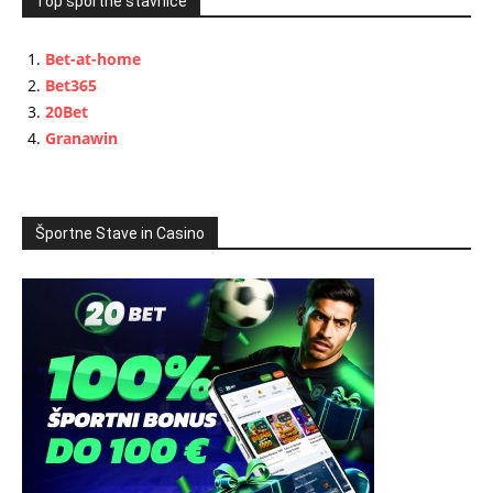
Top športne stavnice
Bet-at-home
Bet365
20Bet
Granawin
Športne Stave in Casino