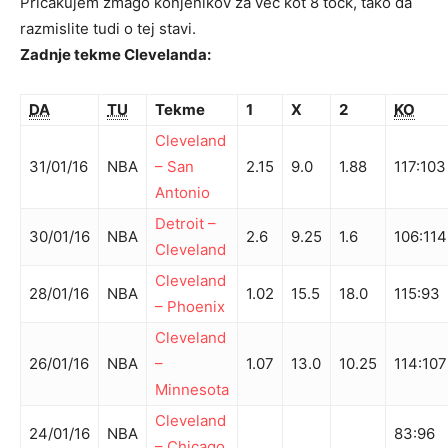
Pričakujem zmago konjenikov za več kot 8 točk, tako da
razmislite tudi o tej stavi.
Zadnje tekme Clevelanda:
DA
TU
Tekme
1
X
2
KO
Cleveland
31/01/16
NBA
–
San
2.15
9.0
1.88
117
:
103
Antonio
Detroit
–
30/01/16
NBA
2.6
9.25
1.6
106
:
114
Cleveland
Cleveland
28/01/16
NBA
1.02
15.5
18.0
115
:
93
–
Phoenix
Cleveland
26/01/16
NBA
–
1.07
13.0
10.25
114
:
107
Minnesota
Cleveland
24/01/16
NBA
83
:
96
–
Chicago