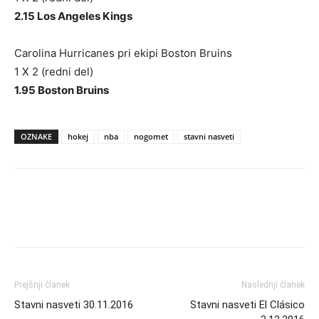
2.15 Los Angeles Kings
Carolina Hurricanes pri ekipi Boston Bruins
1 X 2 (redni del)
1.95 Boston Bruins
OZNAKE
hokej
nba
nogomet
stavni nasveti
Prejšnji članek
Naslednji članek
Stavni nasveti 30.11.2016
Stavni nasveti El Clásico