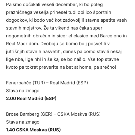
Pa smo dočakali veseli december, ki bo poleg
prazničnega veselja prinesel tudi obilico športnih
dogodkov, ki bodo več kot zadovoljili stavne apetite vseh
stavnih mojstrov. Že ta vikend nas čaka super
nogometnih obračun in sicer el clasico med Barcelono in
Real Madridom. Dvoboju se bomo bolj posvetili v
jutrišnjih stavnih nasvetih, danes pa bomo stavili nekaj
lige nba, lige nhl in še kaj se bo našlo. Vse top stavne
kvoto pa tokrat preverite na bet at home, pa srečno!
Fenerbahče (TUR) – Real Madrid (ESP)
Stava na zmago
2.00 Real Madrid (ESP)
Brose Bamberg (GER) – CSKA Moskva (RUS)
Stava na zmago
1.40 CSKA Moskva (RUS)