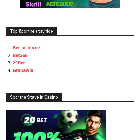
Top športne stavnice
Bet-at-home
Bet365
20Bet
Granawin
Športne Stave in Casino