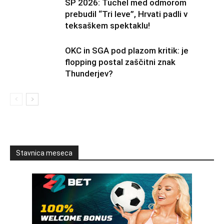
SP 2026: Tuchel med odmorom
prebudil “Tri leve”, Hrvati padli v
teksaškem spektaklu!
OKC in SGA pod plazom kritik: je
flopping postal zaščitni znak
Thunderjev?
Stavnica meseca