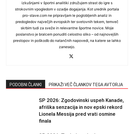
izkušnjami v športni analitiki združujem strast do igre s
strokovnim vpogledom v ozadje dogajanja. Kot urednik portala
pro-stave.com ne pripravljam le poglobljenih analiz in
predogledov največjih evropskih ter svetovnih tekem, temveč
skrbim tudi za sveže in relevantne športne novice. Moje
poslanstvo je bralcem ponuditi celostno sliko – od najnovejših
prestopov in poškodb do natančnih napovedi, na katere se lahko
zanesejo.
PODOBNI ČLANKI
PRIKAŽI VEČ ČLANKOV TEGA AVTORJA
SP 2026: Zgodovinski uspeh Kanade,
afriška senzacija in nov epski rekord
Lionela Messija pred vrati osmine
finala