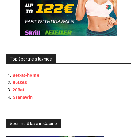
Top športne stavnice
Bet-at-home
Bet365
20Bet
Granawin
Športne Stave in Casino