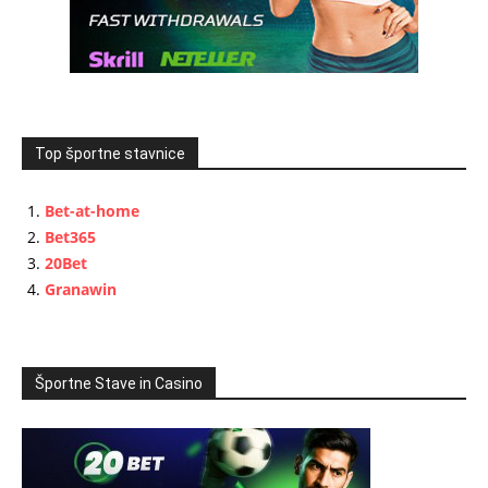
Top športne stavnice
Bet-at-home
Bet365
20Bet
Granawin
Športne Stave in Casino