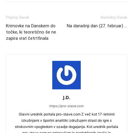
Prejšnji članek
Naslednji članek
Krimovke na Danskem do
Na današnji dan (27. februar) …
točke, ki teoretično še ne
zapira vrat četrtfinala
J.D.
https://pro-stave.com
Glavni urednik portala pro-stave.com Z več kot 17-letnimi
izkušnjami v športni analitiki združujem strast do igre s
strokovnim vpogledom v ozadje dogajanja. Kot urednik portala
pro-stave.com ne pripravljam le poglobljenih analiz in