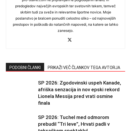
predogledov največjih evropskih ter svetovnih tekem, temveč
skrbim tudi za sveže in relevantne športne novice. Moje
poslanstvo je bralcem ponuditi celostno sliko – od najnovejših
prestopov in poškodb do natančnih napovedi, na katere se lahko
zanesejo.
PODOBNI ČLANKI
PRIKAŽI VEČ ČLANKOV TEGA AVTORJA
SP 2026: Zgodovinski uspeh Kanade,
afriška senzacija in nov epski rekord
Lionela Messija pred vrati osmine
finala
SP 2026: Tuchel med odmorom
prebudil “Tri leve”, Hrvati padli v
teksaškem spektaklu!