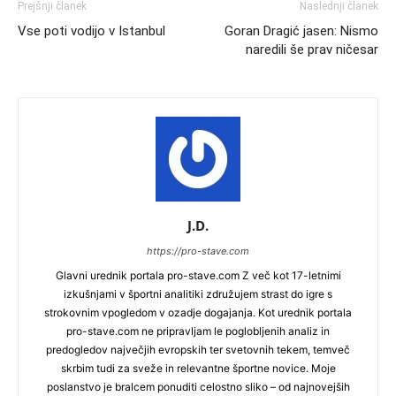
Prejšnji članek
Naslednji članek
Vse poti vodijo v Istanbul
Goran Dragić jasen: Nismo
naredili še prav ničesar
J.D.
https://pro-stave.com
Glavni urednik portala pro-stave.com Z več kot 17-letnimi
izkušnjami v športni analitiki združujem strast do igre s
strokovnim vpogledom v ozadje dogajanja. Kot urednik portala
pro-stave.com ne pripravljam le poglobljenih analiz in
predogledov največjih evropskih ter svetovnih tekem, temveč
skrbim tudi za sveže in relevantne športne novice. Moje
poslanstvo je bralcem ponuditi celostno sliko – od najnovejših