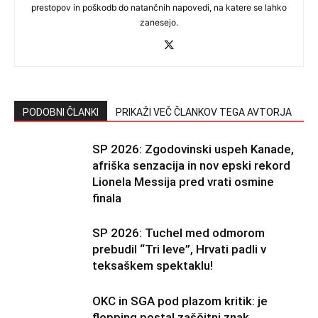
prestopov in poškodb do natančnih napovedi, na katere se lahko
zanesejo.
PODOBNI ČLANKI
PRIKAŽI VEČ ČLANKOV TEGA AVTORJA
SP 2026: Zgodovinski uspeh Kanade,
afriška senzacija in nov epski rekord
Lionela Messija pred vrati osmine
finala
SP 2026: Tuchel med odmorom
prebudil “Tri leve”, Hrvati padli v
teksaškem spektaklu!
OKC in SGA pod plazom kritik: je
flopping postal zaščitni znak