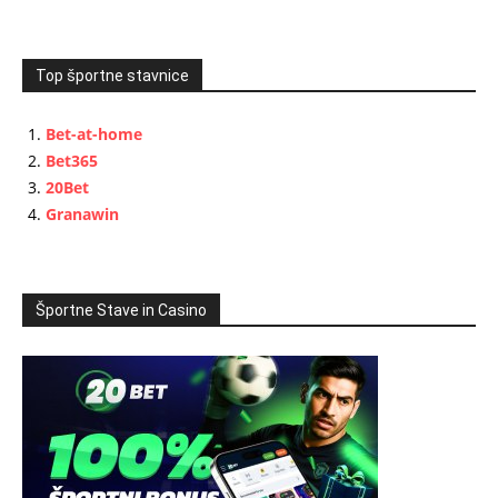
Top športne stavnice
Bet-at-home
Bet365
20Bet
Granawin
Športne Stave in Casino