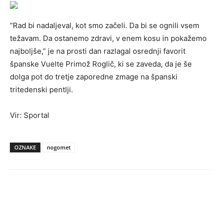
“Rad bi nadaljeval, kot smo začeli. Da bi se ognili vsem
težavam. Da ostanemo zdravi, v enem kosu in pokažemo
najboljše,” je na prosti dan razlagal osrednji favorit
španske Vuelte Primož Roglič, ki se zaveda, da je še
dolga pot do tretje zaporedne zmage na španski
tritedenski pentlji.
Vir: Sportal
OZNAKE
nogomet