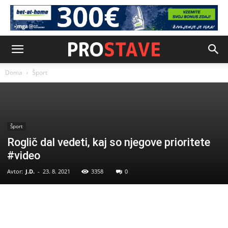
Doma
Šport
Šport
Roglič dal vedeti, kaj so njegove prioritete
#video
Avtor:
J.D.
-
23. 8. 2021
3358
0