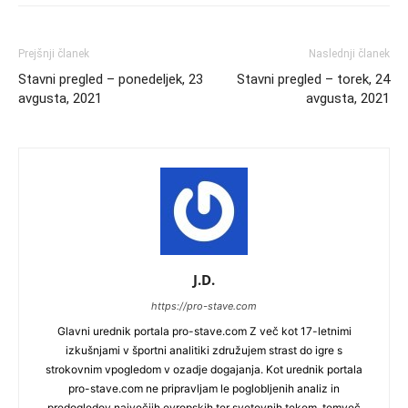
Prejšnji članek
Naslednji članek
Stavni pregled – ponedeljek, 23
Stavni pregled – torek, 24
avgusta, 2021
avgusta, 2021
J.D.
https://pro-stave.com
Glavni urednik portala pro-stave.com Z več kot 17-letnimi
izkušnjami v športni analitiki združujem strast do igre s
strokovnim vpogledom v ozadje dogajanja. Kot urednik portala
pro-stave.com ne pripravljam le poglobljenih analiz in
predogledov največjih evropskih ter svetovnih tekem, temveč