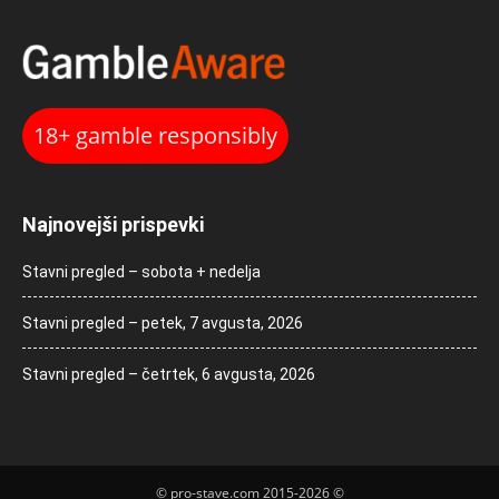
18+ gamble responsibly
Najnovejši prispevki
Stavni pregled – sobota + nedelja
Stavni pregled – petek, 7 avgusta, 2026
Stavni pregled – četrtek, 6 avgusta, 2026
© pro-stave.com 2015-2026 ©