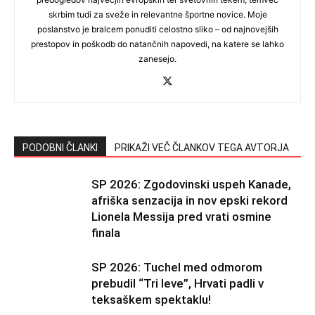
skrbim tudi za sveže in relevantne športne novice. Moje
poslanstvo je bralcem ponuditi celostno sliko – od najnovejših
prestopov in poškodb do natančnih napovedi, na katere se lahko
zanesejo.
PODOBNI ČLANKI
PRIKAŽI VEČ ČLANKOV TEGA AVTORJA
SP 2026: Zgodovinski uspeh Kanade,
afriška senzacija in nov epski rekord
Lionela Messija pred vrati osmine
finala
SP 2026: Tuchel med odmorom
prebudil “Tri leve”, Hrvati padli v
teksaškem spektaklu!