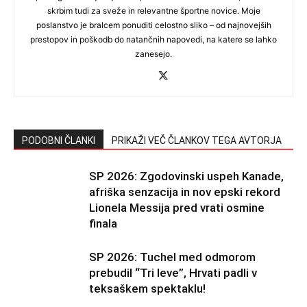
skrbim tudi za sveže in relevantne športne novice. Moje
poslanstvo je bralcem ponuditi celostno sliko – od najnovejših
prestopov in poškodb do natančnih napovedi, na katere se lahko
zanesejo.
PODOBNI ČLANKI
PRIKAŽI VEČ ČLANKOV TEGA AVTORJA
SP 2026: Zgodovinski uspeh Kanade,
afriška senzacija in nov epski rekord
Lionela Messija pred vrati osmine
finala
SP 2026: Tuchel med odmorom
prebudil “Tri leve”, Hrvati padli v
teksaškem spektaklu!