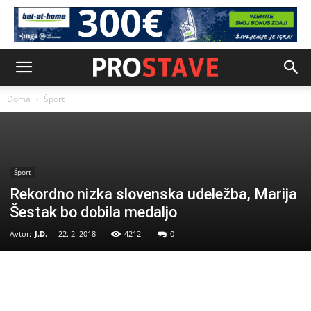
Doma
Šport
Šport
Rekordno nizka slovenska udeležba, Marija
Šestak bo dobila medaljo
Avtor:
J.D.
-
22. 2. 2018
4212
0