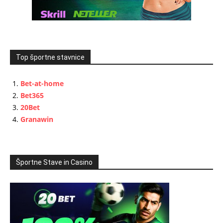
Top športne stavnice
Bet-at-home
Bet365
20Bet
Granawin
Športne Stave in Casino