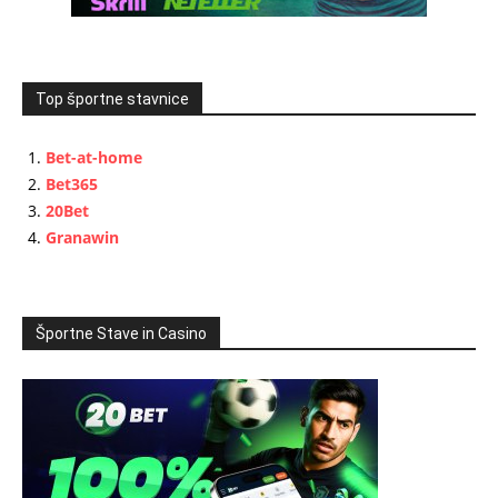
Top športne stavnice
Bet-at-home
Bet365
20Bet
Granawin
Športne Stave in Casino