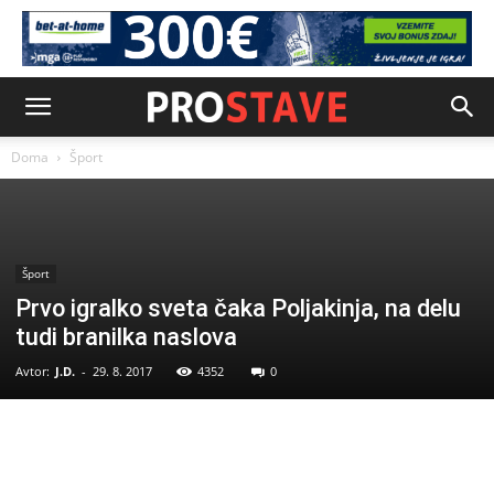
Doma
Šport
Šport
Prvo igralko sveta čaka Poljakinja, na delu
tudi branilka naslova
Avtor:
J.D.
-
29. 8. 2017
4352
0