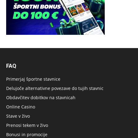
FAQ
Primerjaj športne stavnice
Delujoče alternativne povezave do tujih stavnic
Obdavčitev dobitkov na stavnicah
Online Casino
Stave v živo
Prenosi tekem v živo
Bonusi in promocije