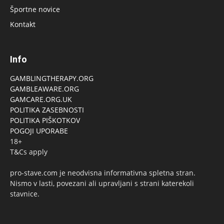
Športne novice
Kontakt
Info
GAMBLINGTHERAPY.ORG
GAMBLEAWARE.ORG
GAMCARE.ORG.UK
POLITIKA ZASEBNOSTI
POLITIKA PIŠKOTKOV
POGOJI UPORABE
18+
T&Cs apply
pro-stave.com je neodvisna informativna spletna stran.
Nismo v lasti, povezani ali upravljani s strani katerekoli
stavnice.