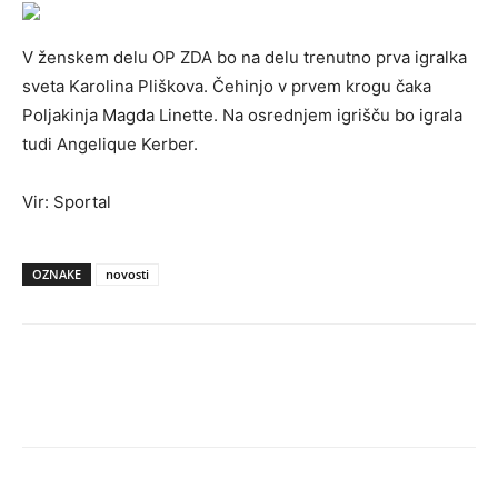
V ženskem delu OP ZDA bo na delu trenutno prva igralka
sveta Karolina Pliškova. Čehinjo v prvem krogu čaka
Poljakinja Magda Linette. Na osrednjem igrišču bo igrala
tudi Angelique Kerber.
Vir: Sportal
OZNAKE
novosti