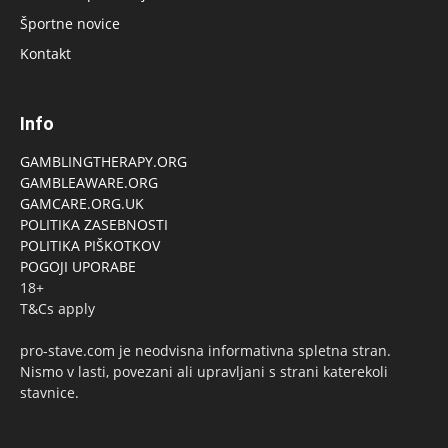
Športne novice
Kontakt
Info
GAMBLINGTHERAPY.ORG
GAMBLEAWARE.ORG
GAMCARE.ORG.UK
POLITIKA ZASEBNOSTI
POLITIKA PIŠKOTKOV
POGOJI UPORABE
18+
T&Cs apply
pro-stave.com je neodvisna informativna spletna stran.
Nismo v lasti, povezani ali upravljani s strani katerekoli
stavnice.