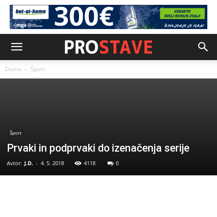
Doma
Šport
Šport
Prvaki in podprvaki do izenačenja serije
Avtor:
J.D.
-
4. 5. 2018
4118
0