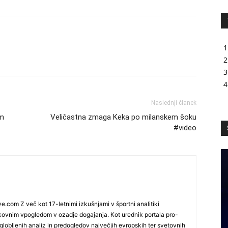
Naslednji članek
em
Veličastna zmaga Keka po milanskem šoku
#video
e.com Z več kot 17-letnimi izkušnjami v športni analitiki
okovnim vpogledom v ozadje dogajanja. Kot urednik portala pro-
globljenih analiz in predogledov največjih evropskih ter svetovnih