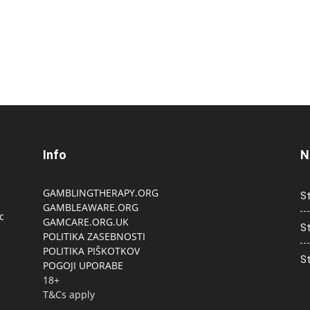
Info
N
GAMBLINGTHERAPY.ORG
St
GAMBLEAWARE.ORG
c
GAMCARE.ORG.UK
St
POLITIKA ZASEBNOSTI
POLITIKA PIŠKOTKOV
St
POGOJI UPORABE
18+
T&Cs apply