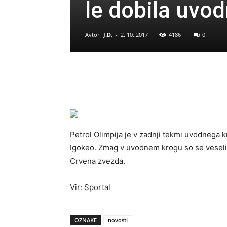
le dobila uvo
Avtor:
J.D.
-
2. 10. 2017
4186
0
Petrol Olimpija je v zadnji tekmi uvodnega 
Igokeo. Zmag v uvodnem krogu so se veseli
Crvena zvezda.
Vir: Sportal
OZNAKE
novosti