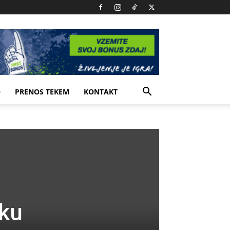
O
PRENOS TEKEM
KONTAKT
šku