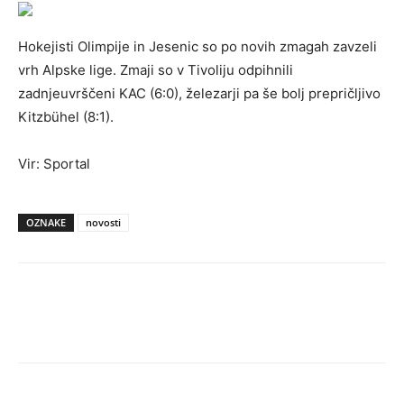
Hokejisti Olimpije in Jesenic so po novih zmagah zavzeli
vrh Alpske lige. Zmaji so v Tivoliju odpihnili
zadnjeuvrščeni KAC (6:0), železarji pa še bolj prepričljivo
Kitzbühel (8:1).
Vir: Sportal
OZNAKE
novosti