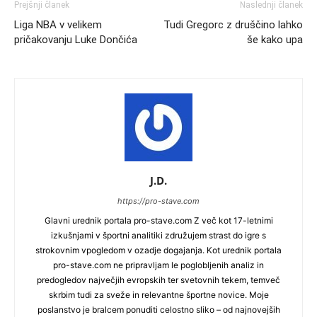
Prejšnji članek
Naslednji članek
Liga NBA v velikem
Tudi Gregorc z druščino lahko
pričakovanju Luke Dončića
še kako upa
J.D.
https://pro-stave.com
Glavni urednik portala pro-stave.com Z več kot 17-letnimi
izkušnjami v športni analitiki združujem strast do igre s
strokovnim vpogledom v ozadje dogajanja. Kot urednik portala
pro-stave.com ne pripravljam le poglobljenih analiz in
predogledov največjih evropskih ter svetovnih tekem, temveč
skrbim tudi za sveže in relevantne športne novice. Moje
poslanstvo je bralcem ponuditi celostno sliko – od najnovejših