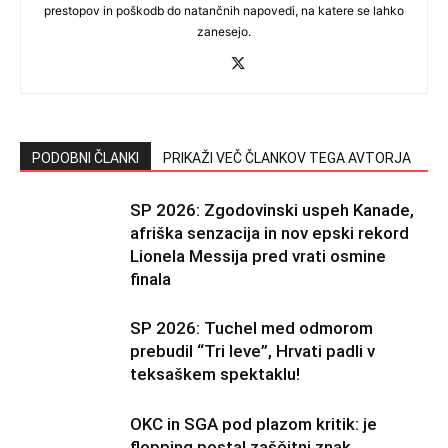
prestopov in poškodb do natančnih napovedi, na katere se lahko
zanesejo.
PODOBNI ČLANKI
PRIKAŽI VEČ ČLANKOV TEGA AVTORJA
SP 2026: Zgodovinski uspeh Kanade,
afriška senzacija in nov epski rekord
Lionela Messija pred vrati osmine
finala
SP 2026: Tuchel med odmorom
prebudil “Tri leve”, Hrvati padli v
teksaškem spektaklu!
OKC in SGA pod plazom kritik: je
flopping postal zaščitni znak