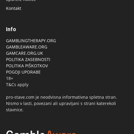
Kontakt
Info
GAMBLINGTHERAPY.ORG
GAMBLEAWARE.ORG
GAMCARE.ORG.UK
POLITIKA ZASEBNOSTI
POLITIKA PIŠKOTKOV
POGOJI UPORABE
18+
T&Cs apply
pro-stave.com je neodvisna informativna spletna stran.
Nismo v lasti, povezani ali upravljani s strani katerekoli
stavnice.