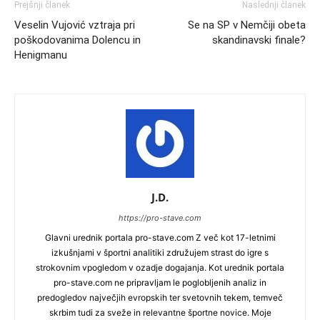
Prejšnji članek
Naslednji članek
Veselin Vujović vztraja pri
Se na SP v Nemčiji obeta
poškodovanima Dolencu in
skandinavski finale?
Henigmanu
J.D.
https://pro-stave.com
Glavni urednik portala pro-stave.com Z več kot 17-letnimi
izkušnjami v športni analitiki združujem strast do igre s
strokovnim vpogledom v ozadje dogajanja. Kot urednik portala
pro-stave.com ne pripravljam le poglobljenih analiz in
predogledov največjih evropskih ter svetovnih tekem, temveč
skrbim tudi za sveže in relevantne športne novice. Moje