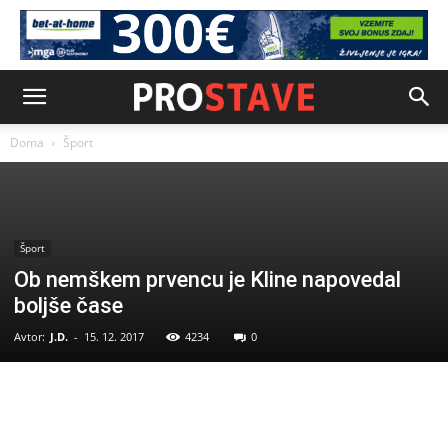
Doma
Šport
Šport
Ob nemškem prvencu je Kline napovedal
boljše čase
Avtor:
J.D.
-
15. 12. 2017
4234
0