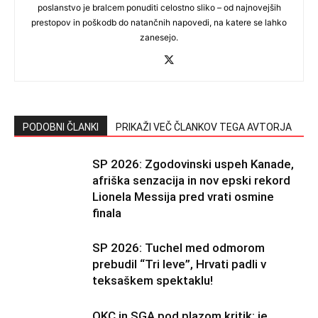
poslanstvo je bralcem ponuditi celostno sliko – od najnovejših
prestopov in poškodb do natančnih napovedi, na katere se lahko
zanesejo.
PODOBNI ČLANKI
PRIKAŽI VEČ ČLANKOV TEGA AVTORJA
SP 2026: Zgodovinski uspeh Kanade,
afriška senzacija in nov epski rekord
Lionela Messija pred vrati osmine
finala
SP 2026: Tuchel med odmorom
prebudil “Tri leve”, Hrvati padli v
teksaškem spektaklu!
OKC in SGA pod plazom kritik: je