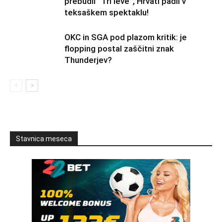
prebudil “Tri leve”, Hrvati padli v
teksaškem spektaklu!
OKC in SGA pod plazom kritik: je
flopping postal zaščitni znak
Thunderjev?
Stavnica meseca