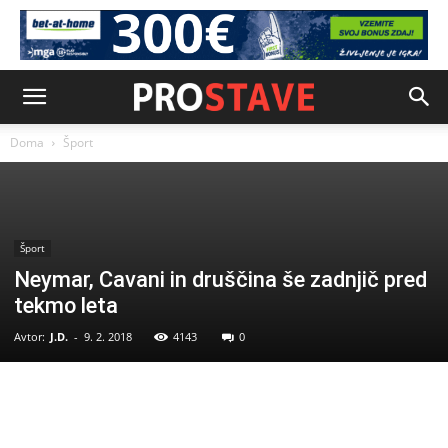
Doma
Šport
Šport
Neymar, Cavani in druščina še zadnjič pred
tekmo leta
Avtor:
J.D.
-
9. 2. 2018
4143
0