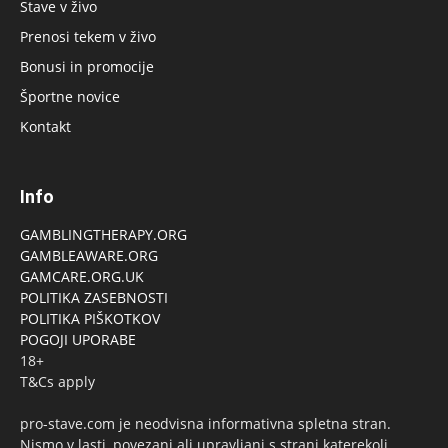
Stave v živo
Prenosi tekem v živo
Bonusi in promocije
Športne novice
Kontakt
Info
GAMBLINGTHERAPY.ORG
GAMBLEAWARE.ORG
GAMCARE.ORG.UK
POLITIKA ZASEBNOSTI
POLITIKA PIŠKOTKOV
POGOJI UPORABE
18+
T&Cs apply
pro-stave.com je neodvisna informativna spletna stran.
Nismo v lasti, povezani ali upravljani s strani katerekoli