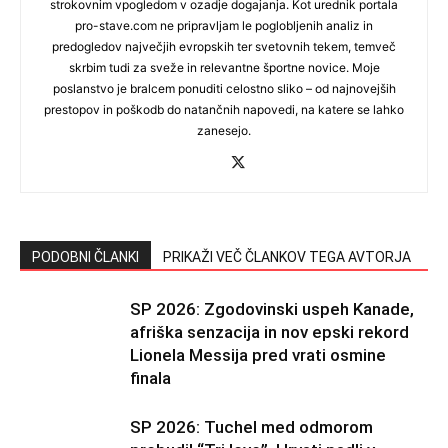
strokovnim vpogledom v ozadje dogajanja. Kot urednik portala
pro-stave.com ne pripravljam le poglobljenih analiz in
predogledov največjih evropskih ter svetovnih tekem, temveč
skrbim tudi za sveže in relevantne športne novice. Moje
poslanstvo je bralcem ponuditi celostno sliko – od najnovejših
prestopov in poškodb do natančnih napovedi, na katere se lahko
zanesejo.
PODOBNI ČLANKI
PRIKAŽI VEČ ČLANKOV TEGA AVTORJA
SP 2026: Zgodovinski uspeh Kanade,
afriška senzacija in nov epski rekord
Lionela Messija pred vrati osmine
finala
SP 2026: Tuchel med odmorom