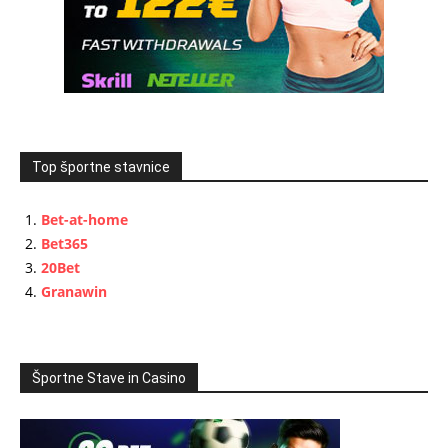
Top športne stavnice
Bet-at-home
Bet365
20Bet
Granawin
Športne Stave in Casino