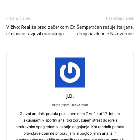
Prejšnji članek
Naslednji članek
V živo: Real že pred začetkom
En Šempetrčan rešuje Italijane,
el clasica razjezil marsikoga
drugi navdušuje Nizozemce
J.D.
https://pro-stave.com
Glavni urednik portala pro-stave.com Z več kot 17-letnimi
izkušnjami v športni analitiki združujem strast do igre s
strokovnim vpogledom v ozadje dogajanja. Kot urednik portala
pro-stave.com ne pripravljam le poglobljenih analiz in
predogledov največjih evropskih ter svetovnih tekem, temveč