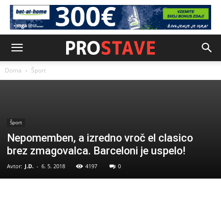
Doma
Šport
Šport
Nepomemben, a izredno vroč el clasico
brez zmagovalca. Barceloni je uspelo!
Avtor:
J.D.
-
6. 5. 2018
4197
0