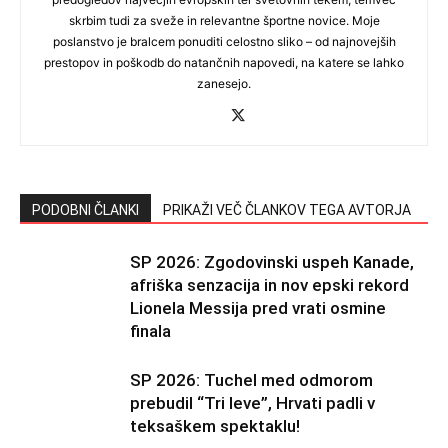
skrbim tudi za sveže in relevantne športne novice. Moje
poslanstvo je bralcem ponuditi celostno sliko – od najnovejših
prestopov in poškodb do natančnih napovedi, na katere se lahko
zanesejo.
PODOBNI ČLANKI
PRIKAŽI VEČ ČLANKOV TEGA AVTORJA
SP 2026: Zgodovinski uspeh Kanade,
afriška senzacija in nov epski rekord
Lionela Messija pred vrati osmine
finala
SP 2026: Tuchel med odmorom
prebudil “Tri leve”, Hrvati padli v
teksaškem spektaklu!