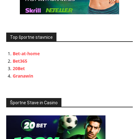
Top športne stavnice
Bet-at-home
Bet365
20Bet
Granawin
Športne Stave in Casino