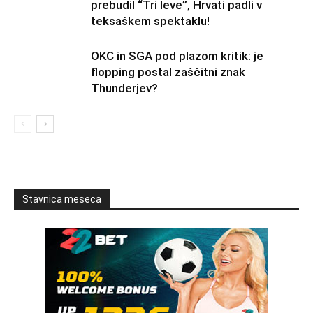
prebudil “Tri leve”, Hrvati padli v
teksaškem spektaklu!
OKC in SGA pod plazom kritik: je
flopping postal zaščitni znak
Thunderjev?
Stavnica meseca