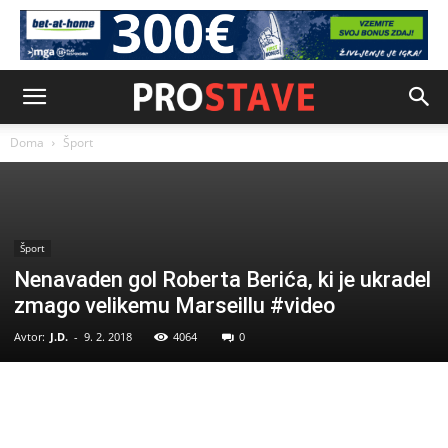
Doma
Šport
Šport
Nenavaden gol Roberta Berića, ki je ukradel
zmago velikemu Marseillu #video
Avtor:
J.D.
-
9. 2. 2018
4064
0