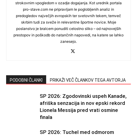
strokovnim vpogledom v ozadje dogajanja. Kot urednik portala
pro-stave.com ne pripravljam le poglobljenih analiz in
predogledov največjih evropskih ter svetovnih tekem, temveč
skrbim tudi za sveže in relevantne športne novice. Moje
poslanstvo je bralcem ponuditi celostno sliko – od najnovejših
prestopov in poškodb do natančnih napovedi, na katere se lahko
zanesejo.
PODOBNI ČLANKI
PRIKAŽI VEČ ČLANKOV TEGA AVTORJA
SP 2026: Zgodovinski uspeh Kanade,
afriška senzacija in nov epski rekord
Lionela Messija pred vrati osmine
finala
SP 2026: Tuchel med odmorom