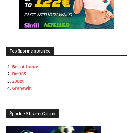
Top športne stavnice
Bet-at-home
Bet365
20Bet
Granawin
Športne Stave in Casino