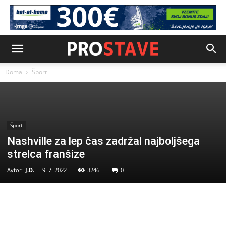
Doma
Šport
Šport
Nashville za lep čas zadržal najboljšega
strelca franšize
Avtor:
J.D.
-
9. 7. 2022
3246
0