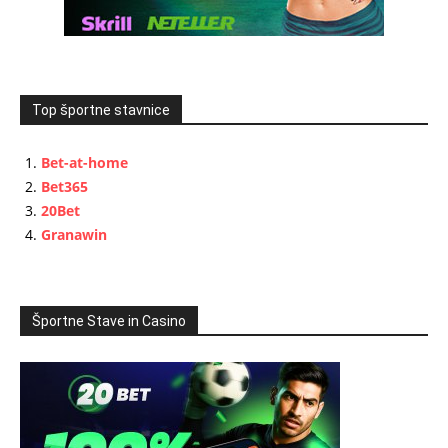
Top športne stavnice
Bet-at-home
Bet365
20Bet
Granawin
Športne Stave in Casino