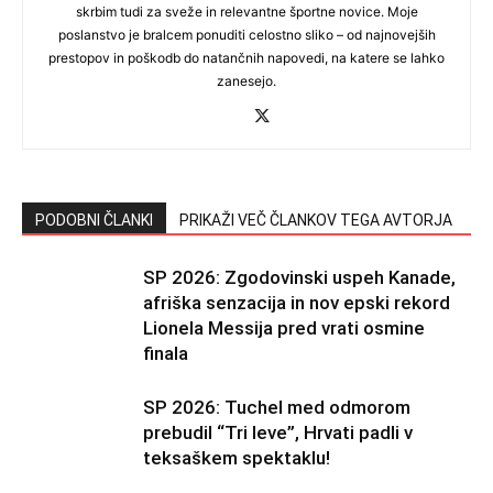
skrbim tudi za sveže in relevantne športne novice. Moje
poslanstvo je bralcem ponuditi celostno sliko – od najnovejših
prestopov in poškodb do natančnih napovedi, na katere se lahko
zanesejo.
PODOBNI ČLANKI
PRIKAŽI VEČ ČLANKOV TEGA AVTORJA
SP 2026: Zgodovinski uspeh Kanade,
afriška senzacija in nov epski rekord
Lionela Messija pred vrati osmine
finala
SP 2026: Tuchel med odmorom
prebudil “Tri leve”, Hrvati padli v
teksaškem spektaklu!