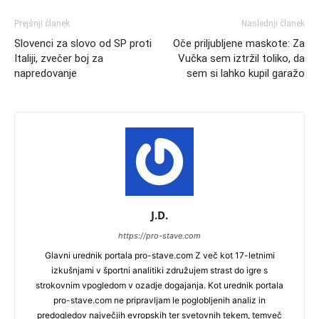
Prejšnji članek
Naslednji članek
Slovenci za slovo od SP proti
Oče priljubljene maskote: Za
Italiji, zvečer boj za
Vučka sem iztržil toliko, da
napredovanje
sem si lahko kupil garažo
J.D.
https://pro-stave.com
Glavni urednik portala pro-stave.com Z več kot 17-letnimi
izkušnjami v športni analitiki združujem strast do igre s
strokovnim vpogledom v ozadje dogajanja. Kot urednik portala
pro-stave.com ne pripravljam le poglobljenih analiz in
predogledov največjih evropskih ter svetovnih tekem, temveč