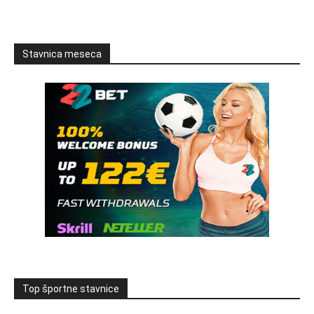
Stavnica meseca
Top športne stavnice