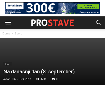
Doma
Šport
Šport
Na današnji dan (8. september)
Avtor:
J.D.
-
8. 9. 2017
4734
0