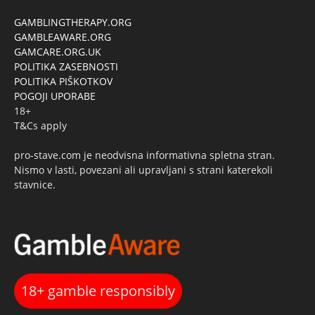
GAMBLINGTHERAPY.ORG
GAMBLEAWARE.ORG
GAMCARE.ORG.UK
POLITIKA ZASEBNOSTI
POLITIKA PIŠKOTKOV
POGOJI UPORABE
18+
T&Cs apply
pro-stave.com je neodvisna informativna spletna stran.
Nismo v lasti, povezani ali upravljani s strani katerekoli
stavnice.
18+ gamble responsibly