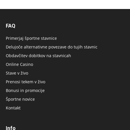
FAQ
Primerjaj športne stavnice
Delujoče alternativne povezave do tujih stavnic
Obdavčitev dobitkov na stavnicah
Online Casino
Stave v živo
Prenosi tekem v živo
Bonusi in promocije
Športne novice
Kontakt
Info