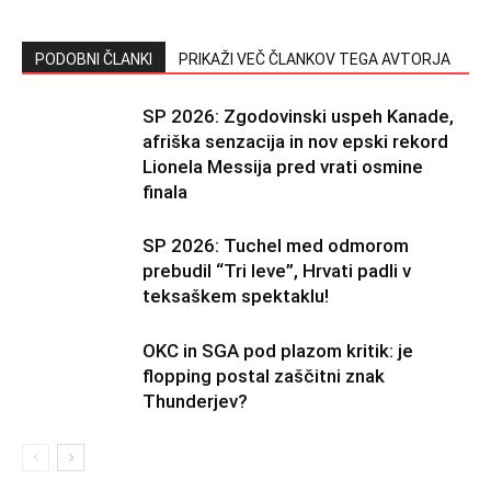
PODOBNI ČLANKI
PRIKAŽI VEČ ČLANKOV TEGA AVTORJA
SP 2026: Zgodovinski uspeh Kanade,
afriška senzacija in nov epski rekord
Lionela Messija pred vrati osmine
finala
SP 2026: Tuchel med odmorom
prebudil “Tri leve”, Hrvati padli v
teksaškem spektaklu!
OKC in SGA pod plazom kritik: je
flopping postal zaščitni znak
Thunderjev?