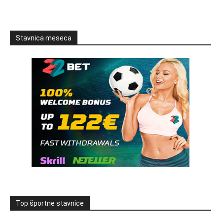
Stavnica meseca
Top športne stavnice