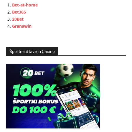
Bet-at-home
Bet365
20Bet
Granawin
Športne Stave in Casino