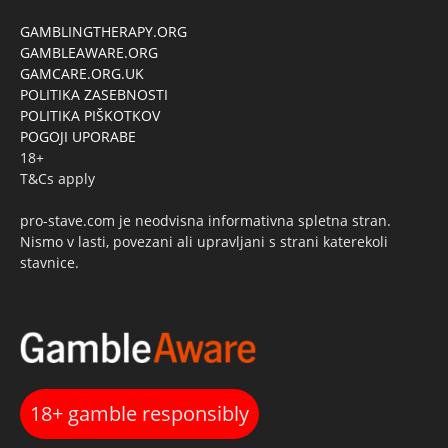
GAMBLINGTHERAPY.ORG
GAMBLEAWARE.ORG
GAMCARE.ORG.UK
POLITIKA ZASEBNOSTI
POLITIKA PIŠKOTKOV
POGOJI UPORABE
18+
T&Cs apply
pro-stave.com je neodvisna informativna spletna stran.
Nismo v lasti, povezani ali upravljani s strani katerekoli
stavnice.
18+ gamble responsibly