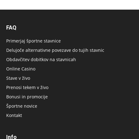
FAQ
Primerjaj športne stavnice
Delujoče alternativne povezave do tujih stavnic
Obdavčitev dobitkov na stavnicah
Online Casino
Stave v živo
Prenosi tekem v živo
Bonusi in promocije
Športne novice
Kontakt
Info