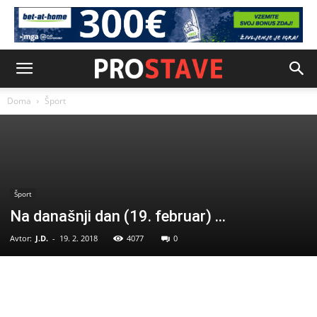
Doma
Šport
Šport
Na današnji dan (19. februar) …
Avtor:
J.D.
-
19. 2. 2018
4077
0