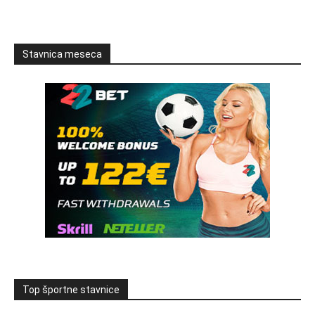
Stavnica meseca
Top športne stavnice