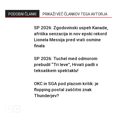
PODOBNI ČLANKI
PRIKAŽI VEČ ČLANKOV TEGA AVTORJA
SP 2026: Zgodovinski uspeh Kanade,
afriška senzacija in nov epski rekord
Lionela Messija pred vrati osmine
finala
SP 2026: Tuchel med odmorom
prebudil “Tri leve”, Hrvati padli v
teksaškem spektaklu!
OKC in SGA pod plazom kritik: je
flopping postal zaščitni znak
Thunderjev?