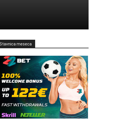
Stavnica meseca