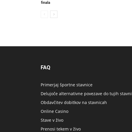
finala
FAQ
Primerjaj športne stavnice
Delujoče alternativne povezave do tujih stavni
Obdavčitev dobitkov na stavnicah
Online Casino
Stave v živo
Prenosi tekem v živo