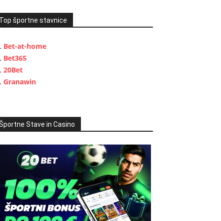
Top športne stavnice
Bet-at-home
Bet365
20Bet
Granawin
Športne Stave in Casino