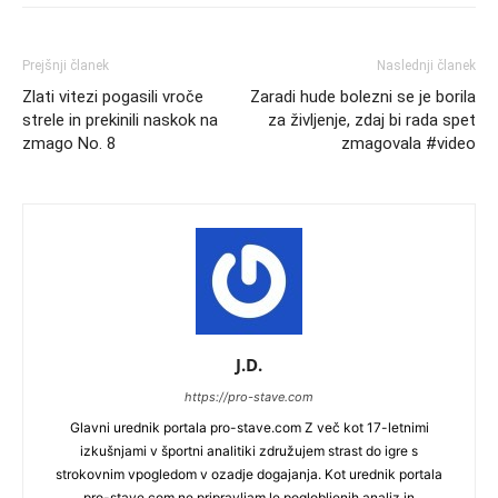
Prejšnji članek
Naslednji članek
Zlati vitezi pogasili vroče
Zaradi hude bolezni se je borila
strele in prekinili naskok na
za življenje, zdaj bi rada spet
zmago No. 8
zmagovala #video
J.D.
https://pro-stave.com
Glavni urednik portala pro-stave.com Z več kot 17-letnimi
izkušnjami v športni analitiki združujem strast do igre s
strokovnim vpogledom v ozadje dogajanja. Kot urednik portala
pro-stave.com ne pripravljam le poglobljenih analiz in