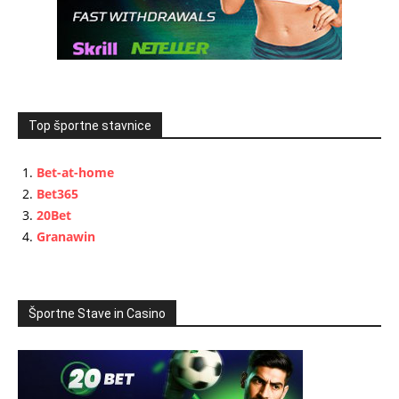
Top športne stavnice
Bet-at-home
Bet365
20Bet
Granawin
Športne Stave in Casino