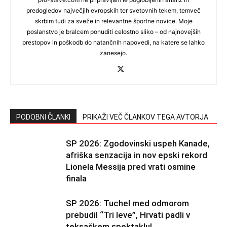
predogledov največjih evropskih ter svetovnih tekem, temveč
skrbim tudi za sveže in relevantne športne novice. Moje
poslanstvo je bralcem ponuditi celostno sliko – od najnovejših
prestopov in poškodb do natančnih napovedi, na katere se lahko
zanesejo.
PODOBNI ČLANKI
PRIKAŽI VEČ ČLANKOV TEGA AVTORJA
SP 2026: Zgodovinski uspeh Kanade,
afriška senzacija in nov epski rekord
Lionela Messija pred vrati osmine
finala
SP 2026: Tuchel med odmorom
prebudil “Tri leve”, Hrvati padli v
teksaškem spektaklu!