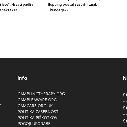
 leve”, Hrvati padli v
flopping postal zaščitni znak
spektaklu!
Thunderjev?
Info
N
GAMBLINGTHERAPY.ORG
St
GAMBLEAWARE.ORG
c
GAMCARE.ORG.UK
St
POLITIKA ZASEBNOSTI
POLITIKA PIŠKOTKOV
St
POGOJI UPORABE