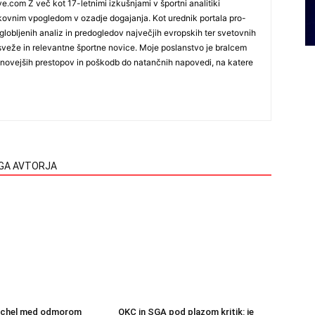
e.com Z več kot 17-letnimi izkušnjami v športni analitiki
okovnim vpogledom v ozadje dogajanja. Kot urednik portala pro-
globljenih analiz in predogledov največjih evropskih ter svetovnih
sveže in relevantne športne novice. Moje poslanstvo je bralcem
ajnovejših prestopov in poškodb do natančnih napovedi, na katere
EGA AVTORJA
uchel med odmorom
OKC in SGA pod plazom kritik: je