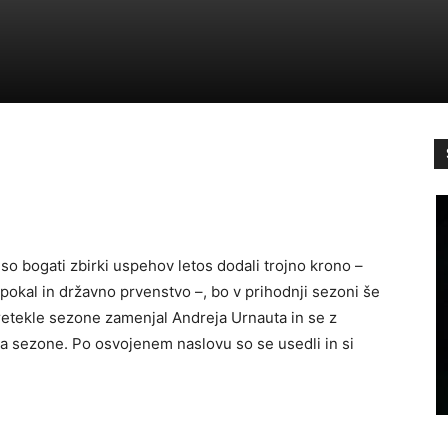
 so bogati zbirki uspehov letos dodali trojno krono –
 pokal in državno prvenstvo –, bo v prihodnji sezoni še
pretekle sezone zamenjal Andreja Urnauta in se z
 sezone. Po osvojenem naslovu so se usedli in si