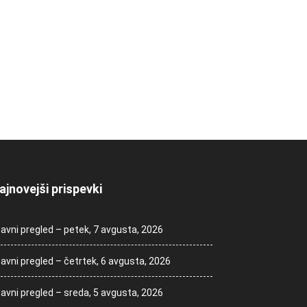
ajnovejši prispevki
avni pregled – petek, 7 avgusta, 2026
avni pregled – četrtek, 6 avgusta, 2026
avni pregled – sreda, 5 avgusta, 2026