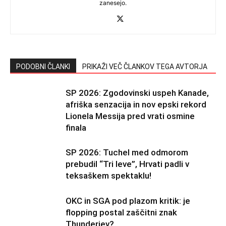
zanesejo.
PODOBNI ČLANKI
PRIKAŽI VEČ ČLANKOV TEGA AVTORJA
SP 2026: Zgodovinski uspeh Kanade,
afriška senzacija in nov epski rekord
Lionela Messija pred vrati osmine
finala
SP 2026: Tuchel med odmorom
prebudil “Tri leve”, Hrvati padli v
teksaškem spektaklu!
OKC in SGA pod plazom kritik: je
flopping postal zaščitni znak
Thunderjev?