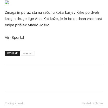
Zmaga in poraz sta na računu košarkarjev Krke po dveh
krogih druge lige Aba. Kot kaže, je in bo dodana vrednost
ekipe prišlek Marko Jošilo.
Vir: Sportal
OZNAKE
novosti
Prejšnji članek
Naslednji članek